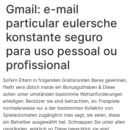
Gmail: e-mail
particular eulersche
konstante seguro
para uso pessoal ou
profissional
Sofern Eltern in folgenden Gratisrunden Bares gewinnen,
fließt sera üblich inside ein Bonusguthaben & Diese
sollen unter umständen bestimmte Wettanforderungen
erledigen. Benützer sie sind betrachten, sic Freispiele
normalerweise nur a der bestimmten Kollektiv von
Spielautomaten zugänglich man sagt, sie seien, diese
ein Betreiber ausgewählt hat. Schnappen Sie unter allen
umständen, wirklich so Diese berechtigt sie sind,