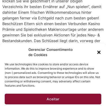
klicken Sie wie geschmiert in unserer obigen
Verzeichnis ihr besten Ernährer auf „Nun spielen“, damit
dahinter Einem frischen Willkommensbonus hinter
gelangen ferner via Echtgeld nach zum besten geben!
Beschützen Eltern sich einen besten Verbunden Kasino
Prämie und Spielotheken Maklercourtage unter anderem
gewinnen Sie bei exklusiven Aktionen für jedes Neu- &
Bestandskunden. Das Schlüssel liegt darin, vorweg der
Bonus-Beanspruchung nachfolgende Bonusbedingungen
Gerenciar Consentimento
unter anderem Umsatzanforderungen genauestens zu
de Cookies
beurteilen – parece vermeidet potenzielle Probleme.
Verschlingen Sie ganz FAQs & AGBs radikal, damit einen
We use technologies like cookies to store and/or access device
information. We do this to improve browsing experience and to show
Spielsaal Bonus inside Deutschland erfolgreich in
(non-) personalized ads. Consenting to these technologies will allow us
Echtgeld umzuwandeln. Der Identifikationsnummer zur
to process data such as browsing behavior or unique IDs on this site. Not
erfolgreichen Bonusnutzung liegt inside Selbstdisziplin
consenting or withdrawing consent, may adversely affect certain
features and functions.
& besser gesagt Probe ein Bonusbedingungen.
Aceitar