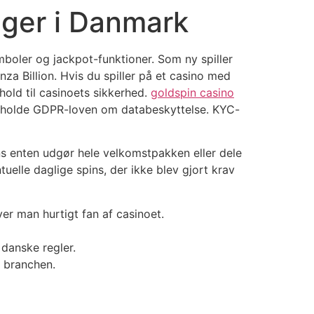
nger i Danmark
boler og jackpot-funktioner. Som ny spiller
za Billion. Hvis du spiller på et casino med
hold til casinoets sikkerhed.
goldspin casino
verholde GDPR-loven om databeskyttelse. KYC-
pins enten udgør hele velkomstpakken eller dele
uelle daglige spins, der ikke blev gjort krav
er man hurtigt fan af casinoet.
 danske regler.
i branchen.