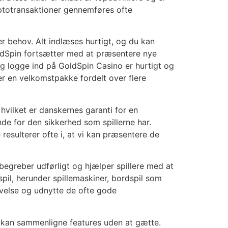
yptotransaktioner gennemføres ofte
r behov. Alt indlæses hurtigt, og du kan
oldSpin fortsætter med at præsentere nye
 og logge ind på GoldSpin Casino er hurtigt og
ver en velkomstpakke fordelt over flere
 hvilket er danskernes garanti for en
ende for den sikkerhed som spillerne har.
resulterer ofte i, at vi kan præsentere de
begreber udførligt og hjælper spillere med at
spil, herunder spillemaskiner, bordspil som
levelse og udnytte de ofte gode
 du kan sammenligne features uden at gætte.