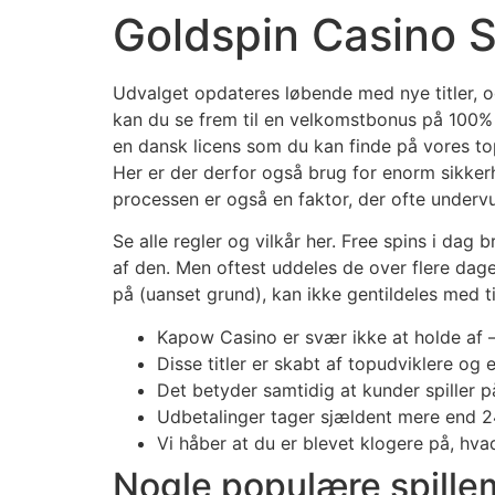
Goldspin Casino S
Udvalget opdateres løbende med nye titler, o
kan du se frem til en velkomstbonus på 100% o
en dansk licens som du kan finde på vores top
Her er der derfor også brug for enorm sikke
processen er også en faktor, der ofte undervu
Se alle regler og vilkår her. Free spins i dag
af den. Men oftest uddeles de over flere dage
på (uanset grund), kan ikke gentildeles med t
Kapow Casino er svær ikke at holde af –
Disse titler er skabt af topudviklere og 
Det betyder samtidig at kunder spiller p
Udbetalinger tager sjældent mere end 24 
Vi håber at du er blevet klogere på, hvad
Nogle populære spillem