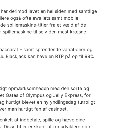
Vi har derimod lavet en hel siden med samtlige
llere også ofte ewallets samt mobile
de spillemaskine-titler fra et væld af de
en spillemaskine til selv den mest kræsne
og baccarat – samt spændende variationer og
lse. Blackjack kan have en RTP på op til 99%
r hurtigt opmærksomheden med den sorte og
det Gates of Olympus og Jelly Express, for
ag hurtigt blevet en ny yndlingsdag (utroligt
ver man hurtigt fan af casinoet.
enkelt at indbetale, spille og hæve dine
 Disse titler er skabt af topudviklere og er