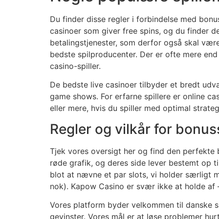
Du finder disse regler i forbindelse med bonus
casinoer som giver free spins, og du finder d
betalingstjenester, som derfor også skal være 
bedste spilproducenter. Der er ofte mere end 1
casino-spiller.
De bedste live casinoer tilbyder et bredt udv
game shows. For erfarne spillere er online ca
eller mere, hvis du spiller med optimal strategi
Regler og vilkår for bonus
Tjek vores oversigt her og find den perfekte
røde grafik, og deres side lever bestemt op t
blot at nævne et par slots, vi holder særligt
nok). Kapow Casino er svær ikke at holde af –
Vores platform byder velkommen til danske spi
gevinster. Vores mål er at løse problemer hurt