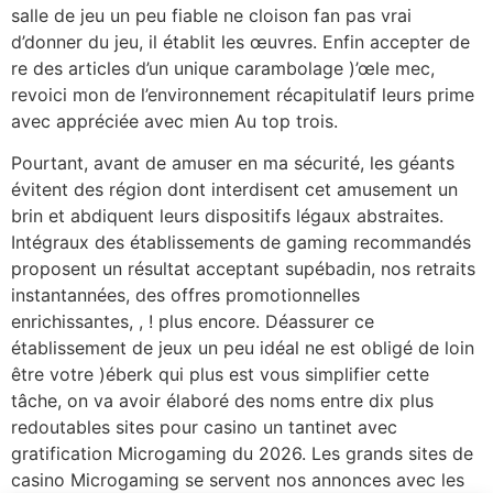
salle de jeu un peu fiable ne cloison fan pas vrai
d’donner du jeu, il établit les œuvres. Enfin accepter de
re des articles d’un unique carambolage )’œle mec,
revoici mon de l’environnement récapitulatif leurs prime
avec appréciée avec mien Au top trois.
Pourtant, avant de amuser en ma sécurité, les géants
évitent des région dont interdisent cet amusement un
brin et abdiquent leurs dispositifs légaux abstraites.
Intégraux des établissements de gaming recommandés
proposent un résultat acceptant supébadin, nos retraits
instantannées, des offres promotionnelles
enrichissantes, , ! plus encore. Déassurer ce
établissement de jeux un peu idéal ne est obligé de loin
être votre )éberk qui plus est vous simplifier cette
tâche, on va avoir élaboré des noms entre dix plus
redoutables sites pour casino un tantinet avec
gratification Microgaming du 2026. Les grands sites de
casino Microgaming se servent nos annonces avec les