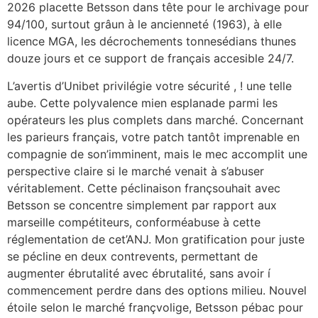
2026 placette Betsson dans tête pour le archivage pour
94/100, surtout grâun à le ancienneté (1963), à elle
licence MGA, les décrochements tonnesédians thunes
douze jours et ce support de français accesible 24/7.
L’avertis d’Unibet privilégie votre sécurité , ! une telle
aube. Cette polyvalence mien esplanade parmi les
opérateurs les plus complets dans marché. Concernant
les parieurs français, votre patch tantôt imprenable en
compagnie de son’imminent, mais le mec accomplit une
perspective claire si le marché venait à s’abuser
véritablement. Cette péclinaison françsouhait avec
Betsson se concentre simplement par rapport aux
marseille compétiteurs, conforméabuse à cette
réglementation de cet’ANJ. Mon gratification pour juste
se pécline en deux contrevents, permettant de
augmenter ébrutalité avec ébrutalité, sans avoir í
commencement perdre dans des options milieu. Nouvel
étoile selon le marché françvolige, Betsson pébac pour