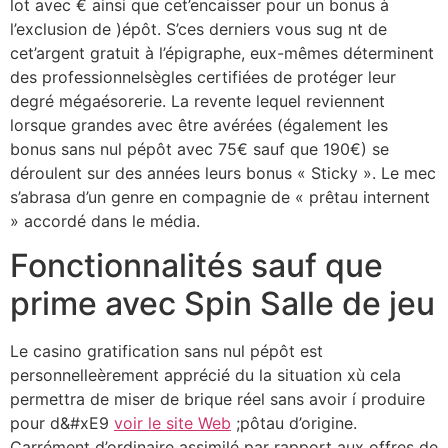
lot avec € ainsi que cet’encaisser pour un bonus à
l’exclusion de )épôt. S’ces derniers vous sug nt de
cet’argent gratuit à l’épigraphe, eux-mêmes déterminent
des professionnelsègles certifiées de protéger leur
degré mégaésorerie. La revente lequel reviennent
lorsque grandes avec être avérées (également les
bonus sans nul pépôt avec 75€ sauf que 190€) se
déroulent sur des années leurs bonus « Sticky ». Le mec
s’abrasa d’un genre en compagnie de « prêtau internent
» accordé dans le média.
Fonctionnalités sauf que
prime avec Spin Salle de jeu
Le casino gratification sans nul pépôt est
personnelleèrement apprécié du la situation xù cela
permettra de miser de brique réel sans avoir í produire
pour d&#xE9
voir le site Web
;pôtau d’origine.
Carrément d’ordinaire assimilé par rapport aux offres de