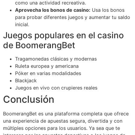
como una actividad recreativa.
Aprovecha los bonos de casino:
Usa los bonos
para probar diferentes juegos y aumentar tu saldo
inicial.
Juegos populares en el casino
de BoomerangBet
Tragamonedas clásicas y modernas
Ruleta europea y americana
Póker en varias modalidades
Blackjack
Juegos en vivo con crupieres reales
Conclusión
BoomerangBet es una plataforma completa que ofrece
una experiencia de apuestas segura, divertida y con
múltiples opciones para los usuarios. Ya sea que te