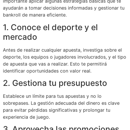
importante aplicar algunas estrategias básicas que te
ayudarán a tomar decisiones informadas y gestionar tu
bankroll de manera eficiente.
1. Conoce el deporte y el
mercado
Antes de realizar cualquier apuesta, investiga sobre el
deporte, los equipos o jugadores involucrados, y el tipo
de apuesta que vas a realizar. Esto te permitirá
identificar oportunidades con valor real.
2. Gestiona tu presupuesto
Establece un límite para tus apuestas y no lo
sobrepases. La gestión adecuada del dinero es clave
para evitar pérdidas significativas y prolongar tu
experiencia de juego.
3. Aprovecha las promociones