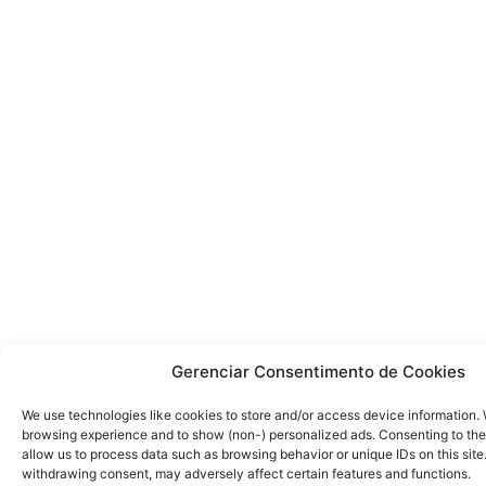
Gerenciar Consentimento de Cookies
We use technologies like cookies to store and/or access device information. 
browsing experience and to show (non-) personalized ads. Consenting to the
allow us to process data such as browsing behavior or unique IDs on this site
withdrawing consent, may adversely affect certain features and functions.