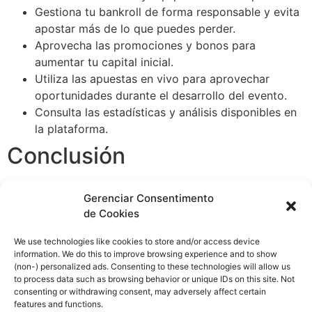
Gestiona tu bankroll de forma responsable y evita
apostar más de lo que puedes perder.
Aprovecha las promociones y bonos para
aumentar tu capital inicial.
Utiliza las apuestas en vivo para aprovechar
oportunidades durante el desarrollo del evento.
Consulta las estadísticas y análisis disponibles en
la plataforma.
Conclusión
Maxbet-es.es es una plataforma completa y confiable
Gerenciar Consentimento
para quienes desean adentrarse en el mundo de las
de Cookies
apuestas deportivas y juegos de casino en línea. Su
variedad de opciones, promociones atractivas y
We use technologies like cookies to store and/or access device
information. We do this to improve browsing experience and to show
compromiso con la seguridad la convierten en una
(non-) personalized ads. Consenting to these technologies will allow us
excelente elección para usuarios en España. Recuerda
to process data such as browsing behavior or unique IDs on this site. Not
siempre apostar con responsabilidad y disfrutar de la
consenting or withdrawing consent, may adversely affect certain
features and functions.
emoción que ofrece esta plataforma.