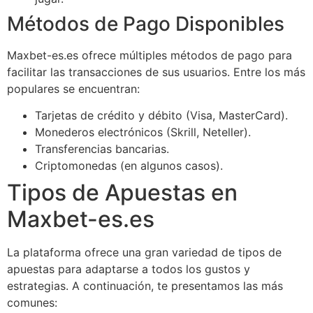
Métodos de Pago Disponibles
Maxbet-es.es ofrece múltiples métodos de pago para
facilitar las transacciones de sus usuarios. Entre los más
populares se encuentran:
Tarjetas de crédito y débito (Visa, MasterCard).
Monederos electrónicos (Skrill, Neteller).
Transferencias bancarias.
Criptomonedas (en algunos casos).
Tipos de Apuestas en
Maxbet-es.es
La plataforma ofrece una gran variedad de tipos de
apuestas para adaptarse a todos los gustos y
estrategias. A continuación, te presentamos las más
comunes: