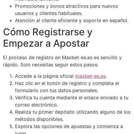
Promociones y bonos atractivos para nuevos
usuarios y clientes habituales.
Atención al cliente eficiente y soporte en español.
Cómo Registrarse y
Empezar a Apostar
El proceso de registro en Maxbet-es.es es sencillo y
rápido. Solo necesitas seguir estos pasos:
Accede a la página oficial
maxbet-es.es
.
Haz clic en el botón de registro y completa el
formulario con tus datos personales.
Verifica tu cuenta mediante el enlace enviado a tu
correo electrónico.
Realiza tu primer depósito utilizando alguno de los
métodos disponibles.
Explora las opciones de apuestas y comienza a
jugar.