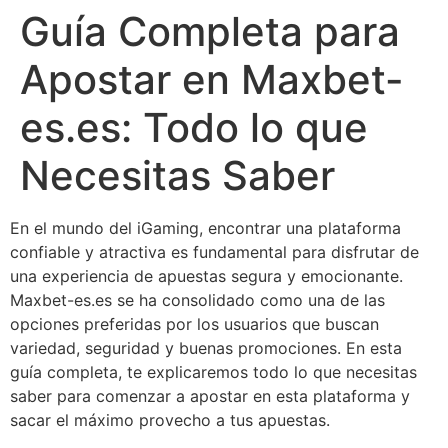
Guía Completa para
Apostar en Maxbet-
es.es: Todo lo que
Necesitas Saber
En el mundo del iGaming, encontrar una plataforma
confiable y atractiva es fundamental para disfrutar de
una experiencia de apuestas segura y emocionante.
Maxbet-es.es se ha consolidado como una de las
opciones preferidas por los usuarios que buscan
variedad, seguridad y buenas promociones. En esta
guía completa, te explicaremos todo lo que necesitas
saber para comenzar a apostar en esta plataforma y
sacar el máximo provecho a tus apuestas.