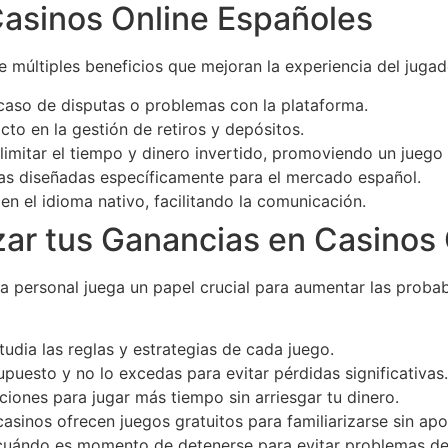
Casinos Online Españoles
 múltiples beneficios que mejoran la experiencia del jugad
caso de disputas o problemas con la plataforma.
to en la gestión de retiros y depósitos.
imitar el tiempo y dinero invertido, promoviendo un juego 
as diseñadas específicamente para el mercado español.
 en el idioma nativo, facilitando la comunicación.
ar tus Ganancias en Casinos 
gia personal juega un papel crucial para aumentar las proba
udia las reglas y estrategias de cada juego.
puesto y no lo excedas para evitar pérdidas significativas.
ciones para jugar más tiempo sin arriesgar tu dinero.
sinos ofrecen juegos gratuitos para familiarizarse sin apos
uándo es momento de detenerse para evitar problemas de 