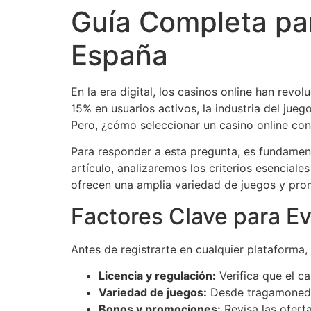
Guía Completa par
España
En la era digital, los casinos online han rev
15% en usuarios activos, la industria del ju
Pero, ¿cómo seleccionar un casino online con
Para responder a esta pregunta, es fundament
artículo, analizaremos los criterios esencia
ofrecen una amplia variedad de juegos y pro
Factores Clave para Ev
Antes de registrarte en cualquier plataforma,
Licencia y regulación:
Verifica que el c
Variedad de juegos:
Desde tragamonedas 
Bonos y promociones:
Revisa las oferta