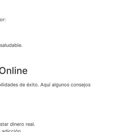
or:
saludable.
Online
bilidades de éxito. Aquí algunos consejos
tar dinero real.
adicción.