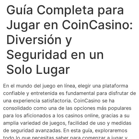
Guía Completa para
Jugar en CoinCasino:
Diversión y
Seguridad en un
Solo Lugar
En el mundo del juego en línea, elegir una plataforma
confiable y entretenida es fundamental para disfrutar de
una experiencia satisfactoria. CoinCasino se ha
consolidado como una de las opciones más populares
para los aficionados a los casinos online, gracias a su
amplia variedad de juegos, facilidad de uso y medidas
de seguridad avanzadas. En esta guía, exploraremos
todo lo que necesitas saber para comenzar a jugar y