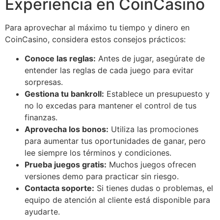
Experiencia en CoinCasino
Para aprovechar al máximo tu tiempo y dinero en
CoinCasino, considera estos consejos prácticos:
Conoce las reglas:
Antes de jugar, asegúrate de
entender las reglas de cada juego para evitar
sorpresas.
Gestiona tu bankroll:
Establece un presupuesto y
no lo excedas para mantener el control de tus
finanzas.
Aprovecha los bonos:
Utiliza las promociones
para aumentar tus oportunidades de ganar, pero
lee siempre los términos y condiciones.
Prueba juegos gratis:
Muchos juegos ofrecen
versiones demo para practicar sin riesgo.
Contacta soporte:
Si tienes dudas o problemas, el
equipo de atención al cliente está disponible para
ayudarte.