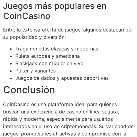
Juegos más populares en
CoinCasino
Entre la extensa oferta de juegos, algunos destacan por
su popularidad y diversión:
Tragamonedas clásicas y modernas
Ruleta europea y americana
Blackjack con crupier en vivo
Póker y variantes
Juegos de dados y apuestas deportivas
Conclusión
CoinCasino es una plataforma ideal para quienes
buscan una experiencia de casino en línea segura,
rápida y moderna, especialmente para usuarios
interesados en el uso de criptomonedas. Su variedad de
juegos, promociones atractivas y compromiso con la