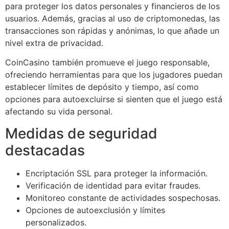
para proteger los datos personales y financieros de los
usuarios. Además, gracias al uso de criptomonedas, las
transacciones son rápidas y anónimas, lo que añade un
nivel extra de privacidad.
CoinCasino también promueve el juego responsable,
ofreciendo herramientas para que los jugadores puedan
establecer límites de depósito y tiempo, así como
opciones para autoexcluirse si sienten que el juego está
afectando su vida personal.
Medidas de seguridad
destacadas
Encriptación SSL para proteger la información.
Verificación de identidad para evitar fraudes.
Monitoreo constante de actividades sospechosas.
Opciones de autoexclusión y límites
personalizados.