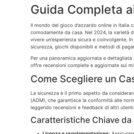
Guida Completa ai 
Il mondo del gioco d’azzardo online in Italia 
comodamente da casa. Nel 2024, la varietà di
vivere un’esperienza sicura e coinvolgente. In
sicurezza, giochi disponibili e metodi di pag
Per una panoramica aggiornata e dettagliata su
offre recensioni complete e aggiornate sui migl
Come Scegliere un Cas
La sicurezza è il primo aspetto da considerar
(ADM), che garantisce la conformità alle normat
leggendo recensioni e feedback di altri utenti
Caratteristiche Chiave da
Licenza e regolamentazione:
Assicurars