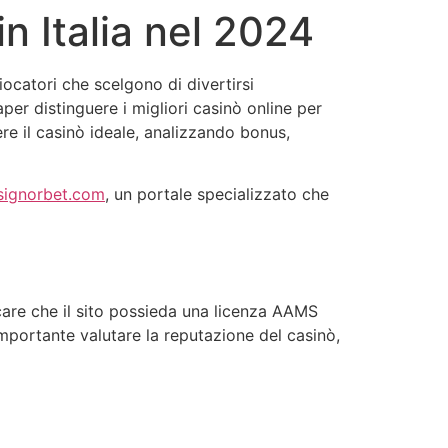
n Italia nel 2024
iocatori che scelgono di divertirsi
r distinguere i migliori casinò online per
ere il casinò ideale, analizzando bonus,
-signorbet.com
, un portale specializzato che
care che il sito possieda una licenza AAMS
 importante valutare la reputazione del casinò,