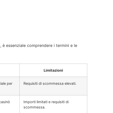
, è essenziale comprendere i termini e le
Limitazioni
iale per
Requisiti di scommessa elevati.
 casinò
Importi limitati e requisiti di
scommessa.