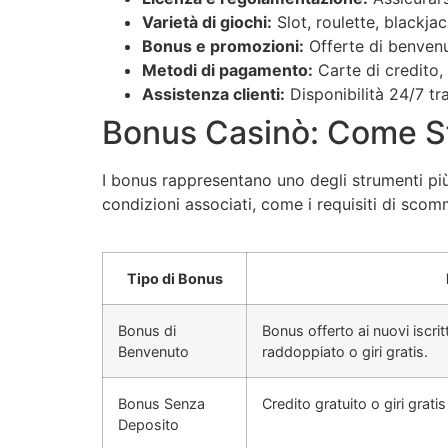
Varietà di giochi:
Slot, roulette, blackjac
Bonus e promozioni:
Offerte di benvenut
Metodi di pagamento:
Carte di credito, 
Assistenza clienti:
Disponibilità 24/7 tr
Bonus Casinò: Come Sfr
I bonus rappresentano uno degli strumenti più
condizioni associati, come i requisiti di scomm
Tipo di Bonus
Bonus di
Bonus offerto ai nuovi iscri
Benvenuto
raddoppiato o giri gratis.
Bonus Senza
Credito gratuito o giri grat
Deposito