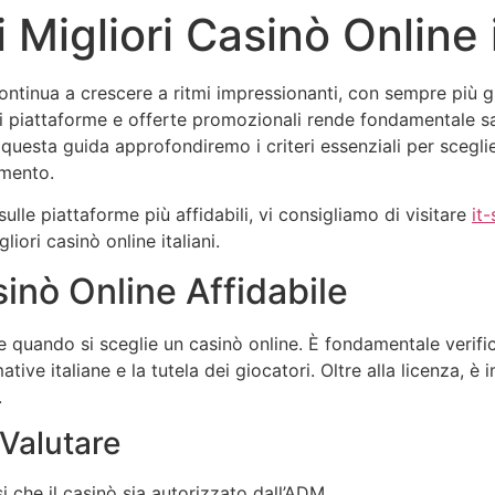
Migliori Casinò Online i
continua a crescere a ritmi impressionanti, con sempre più g
 piattaforme e offerte promozionali rende fondamentale sape
 questa guida approfondiremo i criteri essenziali per scegli
amento.
lle piattaforme più affidabili, vi consigliamo di visitare
it
iori casinò online italiani.
inò Online Affidabile
e quando si sceglie un casinò online. È fondamentale verifi
ive italiane e la tutela dei giocatori. Oltre alla licenza, è
.
 Valutare
i che il casinò sia autorizzato dall’ADM.