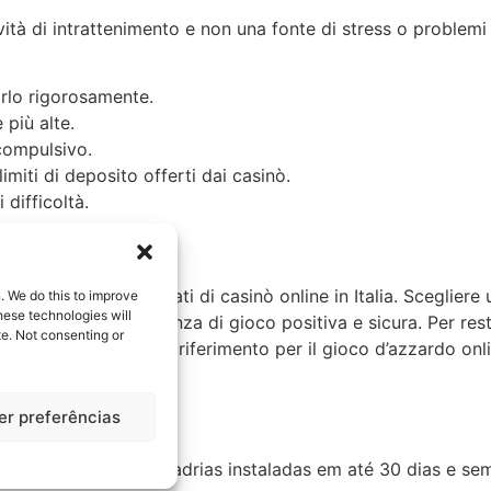
ità di intrattenimento e non una fonte di stress o problemi 
rlo rigorosamente.
 più alte.
 compulsivo.
imiti di deposito offerti dai casinò.
 difficoltà.
tà per gli appassionati di casinò online in Italia. Scegliere
. We do this to improve
ese technologies will
hiavi per un’esperienza di gioco positiva e sicura. Per res
te. Not consenting or
norbet.com
, il punto di riferimento per il gioco d’azzardo onlin
er preferências
ca em sua casa. Esquadrias instaladas em até 30 dias e se