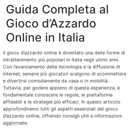
Guida Completa al
Gioco d’Azzardo
Online in Italia
Il gioco d’azzardo online è diventato una delle forme di
intrattenimento più popolari in Italia negli ultimi anni.
Con l’avanzamento della tecnologia e la diffusione di
internet, sempre più giocatori scelgono di scommettere
e divertirsi comodamente da casa o in mobilità.
Tuttavia, per godere appieno di questa esperienza, è
fondamentale conoscere le regole, le piattaforme
affidabili e le strategie più efficaci. In questo articolo
approfondiremo tutti gli aspetti essenziali del gioco
d’azzardo online, offrendo consigli utili e informazioni
aggiornate.