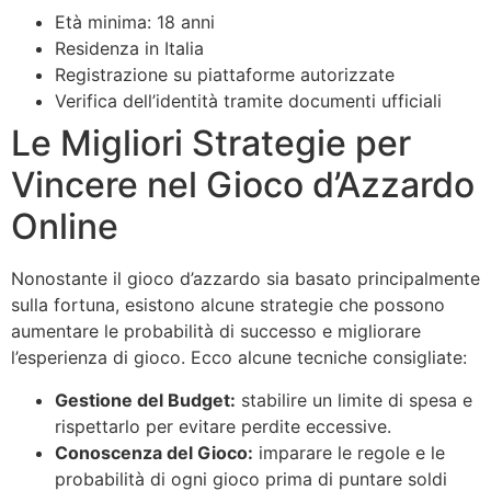
Età minima: 18 anni
Residenza in Italia
Registrazione su piattaforme autorizzate
Verifica dell’identità tramite documenti ufficiali
Le Migliori Strategie per
Vincere nel Gioco d’Azzardo
Online
Nonostante il gioco d’azzardo sia basato principalmente
sulla fortuna, esistono alcune strategie che possono
aumentare le probabilità di successo e migliorare
l’esperienza di gioco. Ecco alcune tecniche consigliate:
Gestione del Budget:
stabilire un limite di spesa e
rispettarlo per evitare perdite eccessive.
Conoscenza del Gioco:
imparare le regole e le
probabilità di ogni gioco prima di puntare soldi