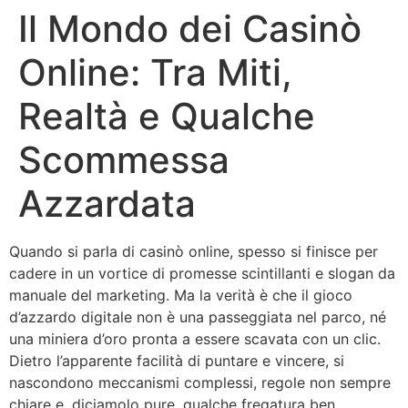
Il Mondo dei Casinò
Online: Tra Miti,
Realtà e Qualche
Scommessa
Azzardata
Quando si parla di casinò online, spesso si finisce per
cadere in un vortice di promesse scintillanti e slogan da
manuale del marketing. Ma la verità è che il gioco
d’azzardo digitale non è una passeggiata nel parco, né
una miniera d’oro pronta a essere scavata con un clic.
Dietro l’apparente facilità di puntare e vincere, si
nascondono meccanismi complessi, regole non sempre
chiare e, diciamolo pure, qualche fregatura ben