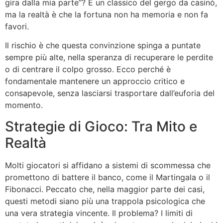
gira dalla mia parte”? È un classico del gergo da casinò,
ma la realtà è che la fortuna non ha memoria e non fa
favori.
Il rischio è che questa convinzione spinga a puntate
sempre più alte, nella speranza di recuperare le perdite
o di centrare il colpo grosso. Ecco perché è
fondamentale mantenere un approccio critico e
consapevole, senza lasciarsi trasportare dall’euforia del
momento.
Strategie di Gioco: Tra Mito e
Realtà
Molti giocatori si affidano a sistemi di scommessa che
promettono di battere il banco, come il Martingala o il
Fibonacci. Peccato che, nella maggior parte dei casi,
questi metodi siano più una trappola psicologica che
una vera strategia vincente. Il problema? I limiti di