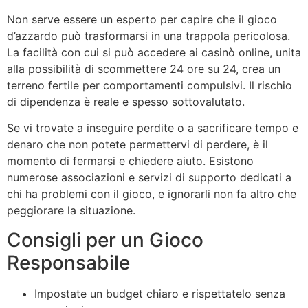
Non serve essere un esperto per capire che il gioco
d’azzardo può trasformarsi in una trappola pericolosa.
La facilità con cui si può accedere ai casinò online, unita
alla possibilità di scommettere 24 ore su 24, crea un
terreno fertile per comportamenti compulsivi. Il rischio
di dipendenza è reale e spesso sottovalutato.
Se vi trovate a inseguire perdite o a sacrificare tempo e
denaro che non potete permettervi di perdere, è il
momento di fermarsi e chiedere aiuto. Esistono
numerose associazioni e servizi di supporto dedicati a
chi ha problemi con il gioco, e ignorarli non fa altro che
peggiorare la situazione.
Consigli per un Gioco
Responsabile
Impostate un budget chiaro e rispettatelo senza