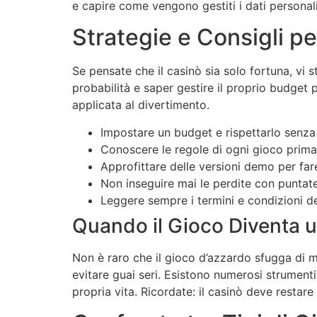
e capire come vengono gestiti i dati personal
Strategie e Consigli p
Se pensate che il casinò sia solo fortuna, vi 
probabilità e saper gestire il proprio budget 
applicata al divertimento.
Impostare un budget e rispettarlo senza
Conoscere le regole di ogni gioco prima
Approfittare delle versioni demo per far
Non inseguire mai le perdite con puntate
Leggere sempre i termini e condizioni d
Quando il Gioco Diventa 
Non è raro che il gioco d’azzardo sfugga di m
evitare guai seri. Esistono numerosi strument
propria vita. Ricordate: il casinò deve resta