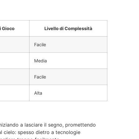
 Gioco
Livello di Complessità
Facile
Media
Facile
Alta
 iniziando a lasciare il segno, promettendo
l cielo: spesso dietro a tecnologie