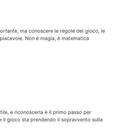
portante, ma conoscere le regole del gioco, le
iù piacevole. Non è magia, è matematica
ile, e riconoscerla è il primo passo per
e il gioco sta prendendo il sopravvento sulla