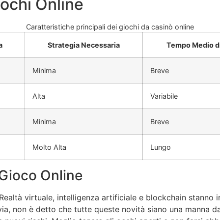
iochi Online
Caratteristiche principali dei giochi da casinò online
a
Strategia Necessaria
Tempo Medio di
Minima
Breve
Alta
Variabile
Minima
Breve
Molto Alta
Lungo
 Gioco Online
 Realtà virtuale, intelligenza artificiale e blockchain stanno
via, non è detto che tutte queste novità siano una manna da