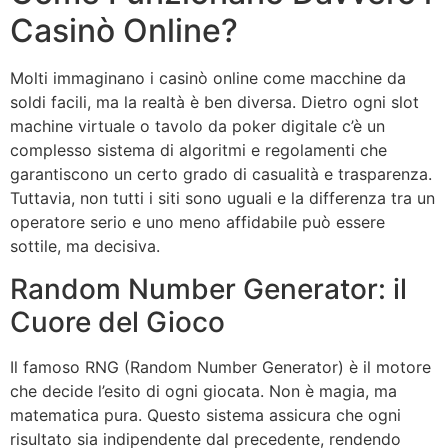
Casinò Online?
Molti immaginano i casinò online come macchine da
soldi facili, ma la realtà è ben diversa. Dietro ogni slot
machine virtuale o tavolo da poker digitale c’è un
complesso sistema di algoritmi e regolamenti che
garantiscono un certo grado di casualità e trasparenza.
Tuttavia, non tutti i siti sono uguali e la differenza tra un
operatore serio e uno meno affidabile può essere
sottile, ma decisiva.
Random Number Generator: il
Cuore del Gioco
Il famoso RNG (Random Number Generator) è il motore
che decide l’esito di ogni giocata. Non è magia, ma
matematica pura. Questo sistema assicura che ogni
risultato sia indipendente dal precedente, rendendo