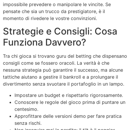
impossibile prevedere o manipolare le vincite. Se
pensate che sia un trucco da prestigiatore, è il
momento di rivedere le vostre convinzioni.
Strategie e Consigli: Cosa
Funziona Davvero?
Tra chi gioca si trovano guru del betting che dispensano
consigli come se fossero oracoli. La verità è che
nessuna strategia può garantire il successo, ma alcune
tattiche aiutano a gestire il bankroll e a prolungare il
divertimento senza svuotare il portafoglio in un lampo.
Impostare un budget e rispettarlo rigorosamente.
Conoscere le regole del gioco prima di puntare un
centesimo.
Approfittare delle versioni demo per fare pratica
senza rischi.
Non inseguire mai le perdite: il tilt è il peggior