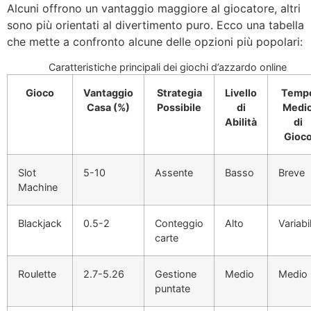
Alcuni offrono un vantaggio maggiore al giocatore, altri
sono più orientati al divertimento puro. Ecco una tabella
che mette a confronto alcune delle opzioni più popolari:
Caratteristiche principali dei giochi d’azzardo online
Gioco
Vantaggio
Strategia
Livello
Temp
Casa (%)
Possibile
di
Medi
Abilità
di
Gioc
Slot
5-10
Assente
Basso
Breve
Machine
Blackjack
0.5-2
Conteggio
Alto
Variabi
carte
Roulette
2.7-5.26
Gestione
Medio
Medio
puntate