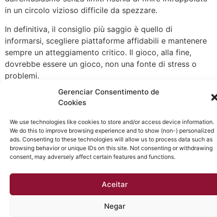
in un circolo vizioso difficile da spezzare.
In definitiva, il consiglio più saggio è quello di
informarsi, scegliere piattaforme affidabili e mantenere
sempre un atteggiamento critico. Il gioco, alla fine,
dovrebbe essere un gioco, non una fonte di stress o
problemi.
Gerenciar Consentimento de
Cookies
We use technologies like cookies to store and/or access device information.
Obtenha a melhor qualidade acústica e térmica em sua
We do this to improve browsing experience and to show (non-) personalized
casa. Esquadrias instaladas em até 30 dias e sem dor
ads. Consenting to these technologies will allow us to process data such as
browsing behavior or unique IDs on this site. Not consenting or withdrawing
de cabeça.
consent, may adversely affect certain features and functions.
Todos os direitos reservados
Aceitar
Negar