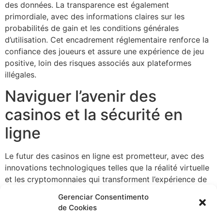
des données. La transparence est également
primordiale, avec des informations claires sur les
probabilités de gain et les conditions générales
d’utilisation. Cet encadrement réglementaire renforce la
confiance des joueurs et assure une expérience de jeu
positive, loin des risques associés aux plateformes
illégales.
Naviguer l’avenir des
casinos et la sécurité en
ligne
Le futur des casinos en ligne est prometteur, avec des
innovations technologiques telles que la réalité virtuelle
et les cryptomonnaies qui transforment l’expérience de
jeu. Cependant, la sécurité en ligne restera une priorité
Gerenciar Consentimento
absolue. L’évolution constante des menaces
de Cookies
informatiques nécessite une vigilance accrue et des