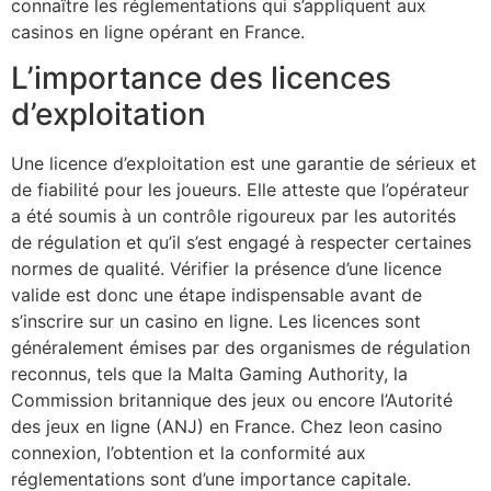
connaître les réglementations qui s’appliquent aux
casinos en ligne opérant en France.
L’importance des licences
d’exploitation
Une licence d’exploitation est une garantie de sérieux et
de fiabilité pour les joueurs. Elle atteste que l’opérateur
a été soumis à un contrôle rigoureux par les autorités
de régulation et qu’il s’est engagé à respecter certaines
normes de qualité. Vérifier la présence d’une licence
valide est donc une étape indispensable avant de
s’inscrire sur un casino en ligne. Les licences sont
généralement émises par des organismes de régulation
reconnus, tels que la Malta Gaming Authority, la
Commission britannique des jeux ou encore l’Autorité
des jeux en ligne (ANJ) en France. Chez leon casino
connexion, l’obtention et la conformité aux
réglementations sont d’une importance capitale.