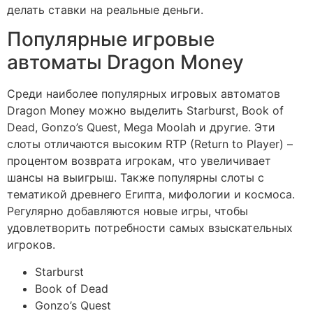
делать ставки на реальные деньги.
Популярные игровые
автоматы Dragon Money
Среди наиболее популярных игровых автоматов
Dragon Money можно выделить Starburst, Book of
Dead, Gonzo’s Quest, Mega Moolah и другие. Эти
слоты отличаются высоким RTP (Return to Player) –
процентом возврата игрокам, что увеличивает
шансы на выигрыш. Также популярны слоты с
тематикой древнего Египта, мифологии и космоса.
Регулярно добавляются новые игры, чтобы
удовлетворить потребности самых взыскательных
игроков.
Starburst
Book of Dead
Gonzo’s Quest