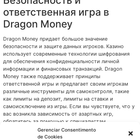
Безопасность и
ответственная игра в
Dragon Money
Dragon Money придает большое значение
безопасности и защите данных игроков. Казино
использует современные технологии шифрования
для обеспечения конфиденциальности личной
информации и финансовых транзакций. Dragon
Money также поддерживает принципы
ответственной игры и предлагает своим игрокам
различные инструменты для самоконтроля, такие
как лимиты на депозит, лимиты на ставки и
самоисключение из игры. Если вы чувствуете, что у
вас возникла зависимость от азартных игр,
обратитесь за помощью к специалистам.
Gerenciar Consentimento
Важно помнить, что азартные игры – это форма
de Cookies