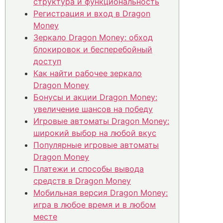
структура и функциональность
Регистрация и вход в Dragon
Money
Зеркало Dragon Money: обход
блокировок и бесперебойный
доступ
Как найти рабочее зеркало
Dragon Money
Бонусы и акции Dragon Money:
увеличение шансов на победу
Игровые автоматы Dragon Money:
широкий выбор на любой вкус
Популярные игровые автоматы
Dragon Money
Платежи и способы вывода
средств в Dragon Money
Мобильная версия Dragon Money:
игра в любое время и в любом
месте