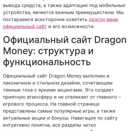
вывода средств, а также адаптации под мобильные
устройства, является важным преимуществом. Мы
постараемся всесторонне осветить
драгон мани
официальный сайт
и его возможности.
Официальный сайт Dragon
Money: структура и
функциональность
Официальный сайт Dragon Money выполнен в
лаконичном и стильном дизайне, сочетающем
темные тона с яркими акцентами. Это создает
приятную атмосферу и не отвлекает от главного –
игрового процесса. На главной странице
представлены самые популярные игры, а также
актуальные акции и бонусы. Навигация по сайту
интуитивно понятна, все разделы четко