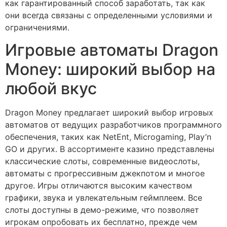
как гарантированный способ заработать, так как
они всегда связаны с определенными условиями и
ограничениями.
Игровые автоматы Dragon
Money: широкий выбор на
любой вкус
Dragon Money предлагает широкий выбор игровых
автоматов от ведущих разработчиков программного
обеспечения, таких как NetEnt, Microgaming, Play’n
GO и других. В ассортименте казино представлены
классические слоты, современные видеослоты,
автоматы с прогрессивным джекпотом и многое
другое. Игры отличаются высоким качеством
графики, звука и увлекательным геймплеем. Все
слоты доступны в демо-режиме, что позволяет
игрокам опробовать их бесплатно, прежде чем