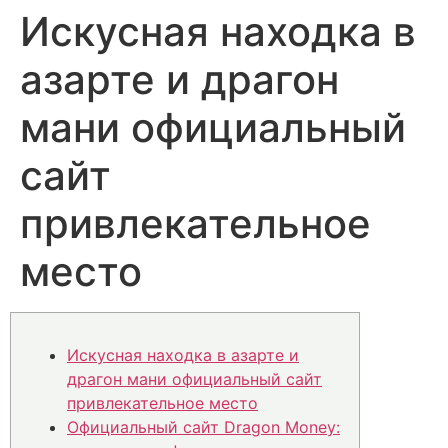
Искусная находка в
азарте и драгон
мани официальный
сайт
привлекательное
место
Искусная находка в азарте и
драгон мани официальный сайт
привлекательное место
Официальный сайт Dragon Money: