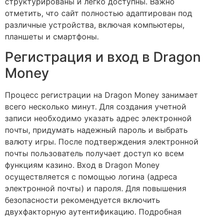
структурированы и легко доступны. Важно
отметить, что сайт полностью адаптирован под
различные устройства, включая компьютеры,
планшеты и смартфоны.
Регистрация и вход в Dragon
Money
Процесс регистрации на Dragon Money занимает
всего несколько минут. Для создания учетной
записи необходимо указать адрес электронной
почты, придумать надежный пароль и выбрать
валюту игры. После подтверждения электронной
почты пользователь получает доступ ко всем
функциям казино. Вход в Dragon Money
осуществляется с помощью логина (адреса
электронной почты) и пароля. Для повышения
безопасности рекомендуется включить
двухфакторную аутентификацию. Подробная