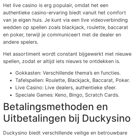
Het live casino is erg populair, omdat het een
authentieke casino-ervaring biedt vanuit het comfort
van je eigen huis. Je kunt via een live videoverbinding
wedden op spellen zoals blackjack, roulette, baccarat
en poker, terwijl je communiceert met de dealer en
andere spelers.
Het assortiment wordt constant bijgewerkt met nieuwe
spellen, zodat er altijd iets nieuws te ontdekken is.
Gokkasten: Verschillende thema’s en functies.
Tafelspellen: Roulette, Blackjack, Baccarat, Poker.
Live Casino: Live dealers, authentieke sfeer.
Speciale Games: Keno, Bingo, Scratch Cards.
Betalingsmethoden en
Uitbetalingen bij Duckysino
Duckysino biedt verschillende veilige en betrouwbare