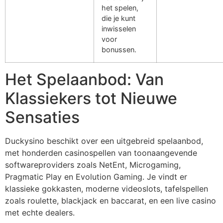
het spelen,
die je kunt
inwisselen
voor
bonussen.
Het Spelaanbod: Van
Klassiekers tot Nieuwe
Sensaties
Duckysino beschikt over een uitgebreid spelaanbod,
met honderden casinospellen van toonaangevende
softwareproviders zoals NetEnt, Microgaming,
Pragmatic Play en Evolution Gaming. Je vindt er
klassieke gokkasten, moderne videoslots, tafelspellen
zoals roulette, blackjack en baccarat, en een live casino
met echte dealers.