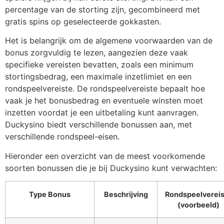
percentage van de storting zijn, gecombineerd met
gratis spins op geselecteerde gokkasten.
Het is belangrijk om de algemene voorwaarden van de
bonus zorgvuldig te lezen, aangezien deze vaak
specifieke vereisten bevatten, zoals een minimum
stortingsbedrag, een maximale inzetlimiet en een
rondspeelvereiste. De rondspeelvereiste bepaalt hoe
vaak je het bonusbedrag en eventuele winsten moet
inzetten voordat je een uitbetaling kunt aanvragen.
Duckysino biedt verschillende bonussen aan, met
verschillende rondspeel-eisen.
Hieronder een overzicht van de meest voorkomende
soorten bonussen die je bij Duckysino kunt verwachten:
Type Bonus
Beschrijving
Rondspeelverei
(voorbeeld)