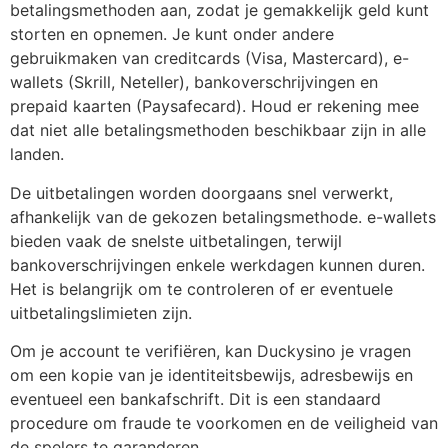
betalingsmethoden aan, zodat je gemakkelijk geld kunt
storten en opnemen. Je kunt onder andere
gebruikmaken van creditcards (Visa, Mastercard), e-
wallets (Skrill, Neteller), bankoverschrijvingen en
prepaid kaarten (Paysafecard). Houd er rekening mee
dat niet alle betalingsmethoden beschikbaar zijn in alle
landen.
De uitbetalingen worden doorgaans snel verwerkt,
afhankelijk van de gekozen betalingsmethode. e-wallets
bieden vaak de snelste uitbetalingen, terwijl
bankoverschrijvingen enkele werkdagen kunnen duren.
Het is belangrijk om te controleren of er eventuele
uitbetalingslimieten zijn.
Om je account te verifiëren, kan Duckysino je vragen
om een kopie van je identiteitsbewijs, adresbewijs en
eventueel een bankafschrift. Dit is een standaard
procedure om fraude te voorkomen en de veiligheid van
de spelers te garanderen.