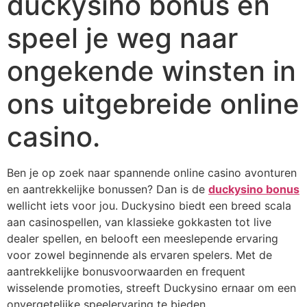
duckysino bonus en
speel je weg naar
ongekende winsten in
ons uitgebreide online
casino.
Ben je op zoek naar spannende online casino avonturen
en aantrekkelijke bonussen? Dan is de
duckysino bonus
wellicht iets voor jou. Duckysino biedt een breed scala
aan casinospellen, van klassieke gokkasten tot live
dealer spellen, en belooft een meeslepende ervaring
voor zowel beginnende als ervaren spelers. Met de
aantrekkelijke bonusvoorwaarden en frequent
wisselende promoties, streeft Duckysino ernaar om een
onvergetelijke speelervaring te bieden.