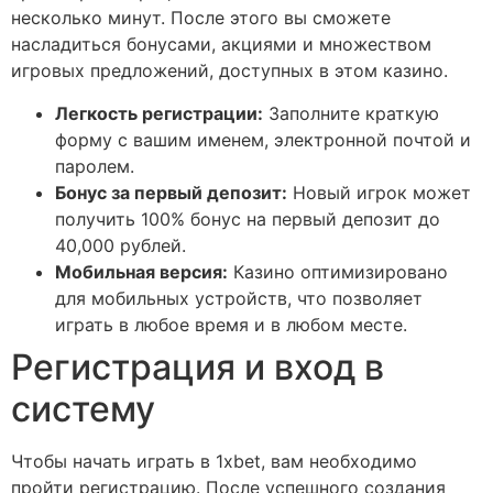
несколько минут. После этого вы сможете
насладиться бонусами, акциями и множеством
игровых предложений, доступных в этом казино.
Легкость регистрации:
Заполните краткую
форму с вашим именем, электронной почтой и
паролем.
Бонус за первый депозит:
Новый игрок может
получить 100% бонус на первый депозит до
40,000 рублей.
Мобильная версия:
Казино оптимизировано
для мобильных устройств, что позволяет
играть в любое время и в любом месте.
Регистрация и вход в
систему
Чтобы начать играть в 1xbet, вам необходимо
пройти регистрацию. После успешного создания