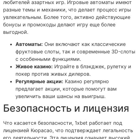
любителей азартных игр. Игровые автоматы имеют
разные темы и механики, что делает процесс игры
увлекательным. Более того, активно действующие
бонусы и промокоды делают игру еще более
выгодной.
Автоматы:
Они включают как классические
фруктовые слоты, так и современные 3D-слоты
с особенными функциями.
Живое казино:
Играйте в блэкджек, рулетку и
покер против живых дилеров.
Регулярные акции:
Казино регулярно
предлагает акции, которые помогут вам
увеличить ваши шансы на выигрыш.
Безопасность и лицензия
Что касается безопасности, 1xbet работает под
лицензией Кюрасао, что подтверждает легальность
его деятельности. Эта лицензия означает высокий