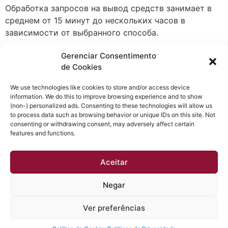
Обработка запросов на вывод средств занимает в
среднем от 15 минут до нескольких часов в
зависимости от выбранного способа.
5. Возможен ли доступ к 1xbet
Gerenciar Consentimento
de Cookies
казино из мобильного
устройства?
We use technologies like cookies to store and/or access device
information. We do this to improve browsing experience and to show
(non-) personalized ads. Consenting to these technologies will allow us
Да, 1xbet адаптировано для мобильных устройств и
to process data such as browsing behavior or unique IDs on this site. Not
предоставляет удобное мобильное приложение для
consenting or withdrawing consent, may adversely affect certain
features and functions.
iOS и Android.
Aceitar
Negar
Obtenha a melhor qualidade acústica e térmica em sua
casa. Esquadrias instaladas em até 30 dias e sem dor
Ver preferências
de cabeça.
Todos os direitos reservados