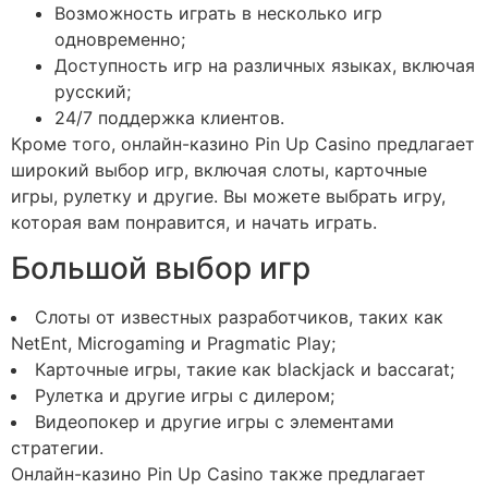
Возможность играть в несколько игр
одновременно;
Доступность игр на различных языках, включая
русский;
24/7 поддержка клиентов.
Кроме того, онлайн-казино Pin Up Casino предлагает
широкий выбор игр, включая слоты, карточные
игры, рулетку и другие. Вы можете выбрать игру,
которая вам понравится, и начать играть.
Большой выбор игр
Слоты от известных разработчиков, таких как
NetEnt, Microgaming и Pragmatic Play;
Карточные игры, такие как blackjack и baccarat;
Рулетка и другие игры с дилером;
Видеопокер и другие игры с элементами
стратегии.
Онлайн-казино Pin Up Casino также предлагает