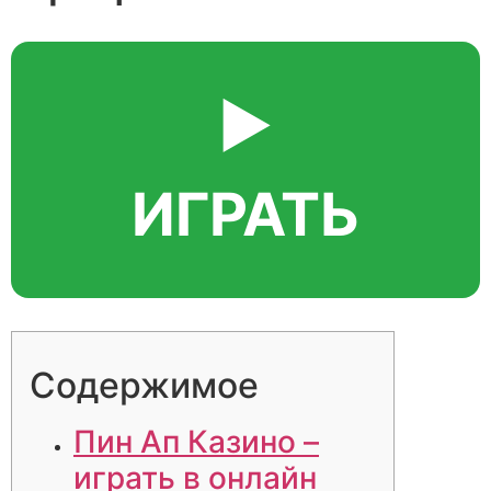
▶️
ИГРАТЬ
Содержимое
Пин Ап Казино –
играть в онлайн