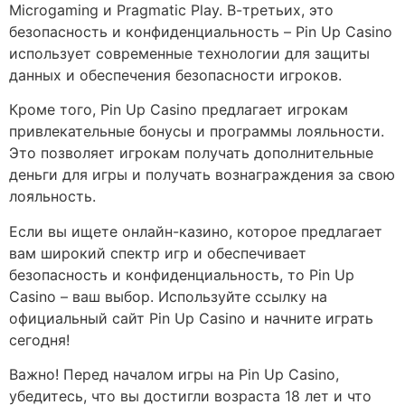
Microgaming и Pragmatic Play. В-третьих, это
безопасность и конфиденциальность – Pin Up Casino
использует современные технологии для защиты
данных и обеспечения безопасности игроков.
Кроме того, Pin Up Casino предлагает игрокам
привлекательные бонусы и программы лояльности.
Это позволяет игрокам получать дополнительные
деньги для игры и получать вознаграждения за свою
лояльность.
Если вы ищете онлайн-казино, которое предлагает
вам широкий спектр игр и обеспечивает
безопасность и конфиденциальность, то Pin Up
Casino – ваш выбор. Используйте ссылку на
официальный сайт Pin Up Casino и начните играть
сегодня!
Важно! Перед началом игры на Pin Up Casino,
убедитесь, что вы достигли возраста 18 лет и что