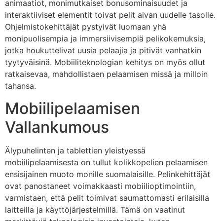
animaatiot, monimutkaiset bonusominaisuudet ja
interaktiiviset elementit toivat pelit aivan uudelle tasolle.
Ohjelmistokehittäjät pystyivät luomaan yhä
monipuolisempia ja immersiivisempiä pelikokemuksia,
jotka houkuttelivat uusia pelaajia ja pitivät vanhatkin
tyytyväisinä. Mobiiliteknologian kehitys on myös ollut
ratkaisevaa, mahdollistaen pelaamisen missä ja milloin
tahansa.
Mobiilipelaamisen
Vallankumous
Älypuhelinten ja tablettien yleistyessä
mobiilipelaamisesta on tullut kolikkopelien pelaamisen
ensisijainen muoto monille suomalaisille. Pelinkehittäjät
ovat panostaneet voimakkaasti mobiilioptimointiin,
varmistaen, että pelit toimivat saumattomasti erilaisilla
laitteilla ja käyttöjärjestelmillä. Tämä on vaatinut