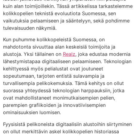
kuin alan toimijoillekin. Tässä artikkelissa tarkastelemme
kolikkopelien teknistä evoluutiota Suomessa, sen
vaikutuksia pelaamiseen ja sääntelyyn, sekä pohdimme
tulevaisuuden näkymiä.
Kun puhumme kolikkopeleistä Suomessa, on
mahdotonta sivuuttaa alan keskeisiä toimijoita ja
alustoja. Yksi tällainen on
Realz
, joka edustaa modernia
lähestymistapaa digitaaliseen pelaamiseen. Teknologian
kehittyessä myös pelialustat ovat joutuneet
sopeutumaan, tarjoten entistä sulavampia ja
turvallisempia pelikokemuksia. Tämä kehitys on ollut
suorassa yhteydessä teknologian harppauksiin, jotka
ovat mahdollistaneet monimutkaisempien pelien,
parempien grafiikoiden ja innovatiivisempien
ominaisuuksien luomisen.
Fyysisistä pelikoneista digitaalisiin alustoihin siirtyminen
on ollut merkittävin askel kolikkopelien historiassa