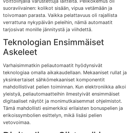
voittolinjalla varustettuja laitteita. Pelikokemus oli
suoraviivainen: kolikot sisään, vipua vetämään ja
toivomaan parasta. Vaikka pelattavuus oli rajallista
verrattuna nykypäivän peleihin, nämä automaatit
tarjosivat monille jännitystä ja viihdettä.
Teknologian Ensimmäiset
Askeleet
Varhaisimmatkin peliautomaatit hyödynsivät
teknologiaa omalla aikakaudellaan. Mekaaniset rullat ja
yksinkertaiset sähkömekaaniset komponentit
mahdollistivat pelien toiminnan. Kun elektroniikka alkoi
yleistyä, peliautomaatteihin ilmestyivät ensimmäiset
digitaaliset näytöt ja monimutkaisemmat ohjelmistot.
Tämä mahdollisti esimerkiksi erilaisten bonuspelien ja
erikoissymbolien esittelyn, mikä lisäsi pelien
vetovoimaa.