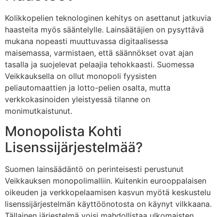
Kolikkopelien teknologinen kehitys on asettanut jatkuvia
haasteita myös sääntelylle. Lainsäätäjien on pysyttävä
mukana nopeasti muuttuvassa digitaalisessa
maisemassa, varmistaen, että säännökset ovat ajan
tasalla ja suojelevat pelaajia tehokkaasti. Suomessa
Veikkauksella on ollut monopoli fyysisten
peliautomaattien ja lotto-pelien osalta, mutta
verkkokasinoiden yleistyessä tilanne on
monimutkaistunut.
Monopolista Kohti
Lisenssijärjestelmää?
Suomen lainsäädäntö on perinteisesti perustunut
Veikkauksen monopolimalliin. Kuitenkin eurooppalaisen
oikeuden ja verkkopelaamisen kasvun myötä keskustelu
lisenssijärjestelmän käyttöönotosta on käynyt vilkkaana.
Tällainen järjestelmä voisi mahdollistaa ulkomaisten