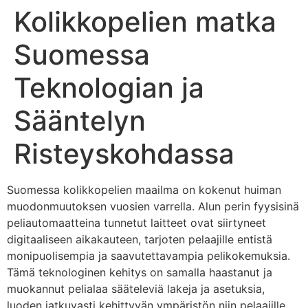
Kolikkopelien matka
Suomessa
Teknologian ja
Sääntelyn
Risteyskohdassa
Suomessa kolikkopelien maailma on kokenut huiman
muodonmuutoksen vuosien varrella. Alun perin fyysisinä
peliautomaatteina tunnetut laitteet ovat siirtyneet
digitaaliseen aikakauteen, tarjoten pelaajille entistä
monipuolisempia ja saavutettavampia pelikokemuksia.
Tämä teknologinen kehitys on samalla haastanut ja
muokannut pelialaa sääteleviä lakeja ja asetuksia,
luoden jatkuvasti kehittyvän ympäristön niin pelaajille