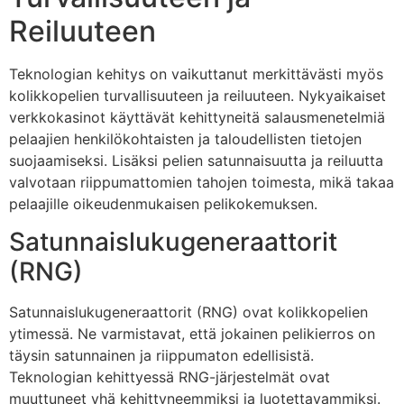
Reiluuteen
Teknologian kehitys on vaikuttanut merkittävästi myös
kolikkopelien turvallisuuteen ja reiluuteen. Nykyaikaiset
verkkokasinot käyttävät kehittyneitä salausmenetelmiä
pelaajien henkilökohtaisten ja taloudellisten tietojen
suojaamiseksi. Lisäksi pelien satunnaisuutta ja reiluutta
valvotaan riippumattomien tahojen toimesta, mikä takaa
pelaajille oikeudenmukaisen pelikokemuksen.
Satunnaislukugeneraattorit
(RNG)
Satunnaislukugeneraattorit (RNG) ovat kolikkopelien
ytimessä. Ne varmistavat, että jokainen pelikierros on
täysin satunnainen ja riippumaton edellisistä.
Teknologian kehittyessä RNG-järjestelmät ovat
muuttuneet yhä kehittyneemmiksi ja luotettavammiksi.