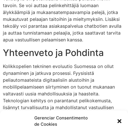
tavoin. Se voi auttaa pelinkehittäjiä luomaan
älykkäämpiä ja mukaansatempaavampia pelejä, jotka
mukautuvat pelaajan taitoihin ja mieltymyksiin. Lisäksi
tekoäly voi parantaa asiakaspalvelua chatbotien avulla
ja auttaa tunnistamaan pelaajia, jotka saattavat tarvita
apua vastuullisen pelaamisen kanssa.
Yhteenveto ja Pohdinta
Kolikkopelien tekninen evoluutio Suomessa on ollut
dynaaminen ja jatkuva prosessi. Fyysisistä
peliautomaateista digitaalisiin alustoihin ja
mobiilipelaamiseen siirtyminen on tuonut mukanaan
valtavasti uusia mahdollisuuksia ja haasteita.
Teknologian kehitys on parantanut pelikokemusta,
lisännyt turvallisuutta ja mahdollistanut vastuullisen
pelaamisen työkalujen kehittämisen. Sääntelyn on
Gerenciar Consentimento
pysyttävä kehityksen mukana, jotta pelaajat voivat
de Cookies
nauttia turvallisesta ja reilusta pelikokemuksesta myös