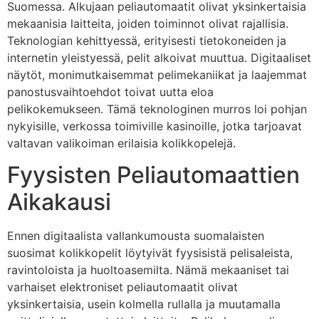
Suomessa. Alkujaan peliautomaatit olivat yksinkertaisia
mekaanisia laitteita, joiden toiminnot olivat rajallisia.
Teknologian kehittyessä, erityisesti tietokoneiden ja
internetin yleistyessä, pelit alkoivat muuttua. Digitaaliset
näytöt, monimutkaisemmat pelimekaniikat ja laajemmat
panostusvaihtoehdot toivat uutta eloa
pelikokemukseen. Tämä teknologinen murros loi pohjan
nykyisille, verkossa toimiville kasinoille, jotka tarjoavat
valtavan valikoiman erilaisia kolikkopelejä.
Fyysisten Peliautomaattien
Aikakausi
Ennen digitaalista vallankumousta suomalaisten
suosimat kolikkopelit löytyivät fyysisistä pelisaleista,
ravintoloista ja huoltoasemilta. Nämä mekaaniset tai
varhaiset elektroniset peliautomaatit olivat
yksinkertaisia, usein kolmella rullalla ja muutamalla