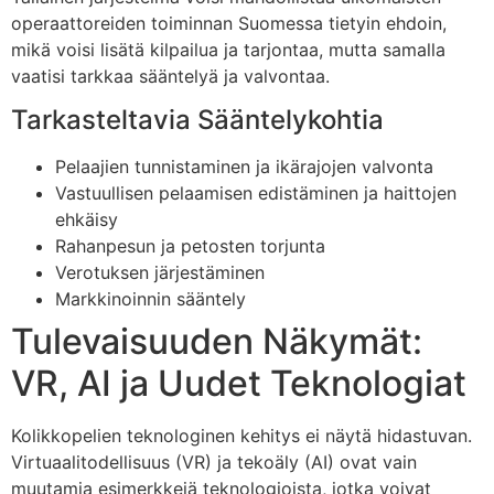
operaattoreiden toiminnan Suomessa tietyin ehdoin,
mikä voisi lisätä kilpailua ja tarjontaa, mutta samalla
vaatisi tarkkaa sääntelyä ja valvontaa.
Tarkasteltavia Sääntelykohtia
Pelaajien tunnistaminen ja ikärajojen valvonta
Vastuullisen pelaamisen edistäminen ja haittojen
ehkäisy
Rahanpesun ja petosten torjunta
Verotuksen järjestäminen
Markkinoinnin sääntely
Tulevaisuuden Näkymät:
VR, AI ja Uudet Teknologiat
Kolikkopelien teknologinen kehitys ei näytä hidastuvan.
Virtuaalitodellisuus (VR) ja tekoäly (AI) ovat vain
muutamia esimerkkejä teknologioista, jotka voivat