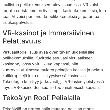
mullistaa pelikokemuksen tulevaisuudessa. VR voisi
tarjota entistä immersiivisempiä kasinokokemuksia, kun
taas AI voisi personoida pelikokemuksia ja parantaa
asiakaspalvelua.
VR-kasinot ja Immersiivinen
Pelattavuus
Virtuaalitodellisuus avaa oven täysin uudenlaisille
pelikokemuksille. Kuvittele astuvasi virtuaaliseen
kasinoon, jossa voit liikkua vapaasti, olla
vuorovaikutuksessa muiden pelaajien kanssa ja pelata
kolikkopelejä kuin olisit fyysisessä kasinossa.
Teknologia kehittyy jatkuvasti, ja VR-lasien yleistyessä
myös VR-kasinoiden suosio todennäköisesti kasvaa.
Tekoälyn Rooli Pelialalla
Tekoälyllä on potentiaalia muuttaa pelialaa monin