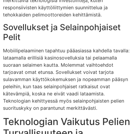
merkittäviä teknologisia investointeja, kuten
responsiivisten käyttöliittymien suunnittelua ja
tehokkaiden pelimoottoreiden kehittämistä.
Sovellukset ja Selainpohjaiset
Pelit
Mobiilipelaaminen tapahtuu pääasiassa kahdella tavalla:
lataamalla erillisiä kasinosovelluksia tai pelaamalla
suoraan selaimen kautta. Molemmat vaihtoehdot
tarjoavat omat etunsa. Sovellukset voivat tarjota
sulavamman käyttökokemuksen ja nopeamman pääsyn
peleihin, kun taas selainpohjaiset ratkaisut ovat
kätevämpiä, koska ne eivät vaadi lataamista.
Teknologian kehittyessä myös selainpohjaisten pelien
suorituskyky on parantunut merkittävästi.
Teknologian Vaikutus Pelien
Turvallisuuteen ja