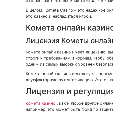
Это означает, что вы можете играть в каз
В целом, Kometa Casino – это надежное о
это казино и насладиться игрой.
Комета онлайн казино
Лицензия Кометы онлай
Комета онлайн казино имеет лицензию, вы
строгим требованиям и нормам, чтобы обе
одним из самых высоких уровней безопас
Комета онлайн казино использует соврем
двухфакторную аутентификацию. Это означ
Лицензия и регуляци
комета казино
, как и любое другое онлай
например, это может быть Фонд по защите