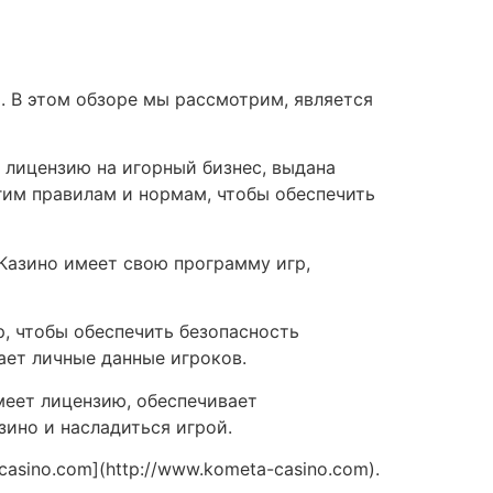
. В этом обзоре мы рассмотрим, является
т лицензию на игорный бизнес, выдана
гим правилам и нормам, чтобы обеспечить
 Казино имеет свою программу игр,
р, чтобы обеспечить безопасность
ает личные данные игроков.
меет лицензию, обеспечивает
зино и насладиться игрой.
asino.com](http://www.kometa-casino.com).