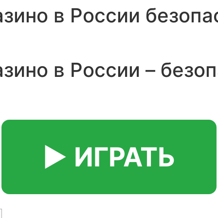
азино в России безопа
зино в России – безо
▶️ ИГРАТЬ