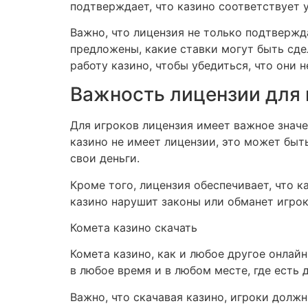
подтверждает, что казино соответствует 
Важно, что лицензия не только подтвержда
предложены, какие ставки могут быть сде
работу казино, чтобы убедиться, что они 
Важность лицензии для 
Для игроков лицензия имеет важное значен
казино не имеет лицензии, это может быт
свои деньги.
Кроме того, лицензия обеспечивает, что 
казино нарушит законы или обманет игрок
Комета казино скачать
Комета казино, как и любое другое онлайн
в любое время и в любом месте, где есть 
Важно, что скачавая казино, игроки долж