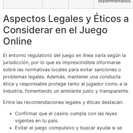
experimentados.
Aspectos Legales y Éticos a
Considerar en el Juego
Online
El entorno regulatorio del juego en línea varía según la
jurisdicción, por lo que es imprescindible informarse
sobre las normativas locales para evitar sanciones o
problemas legales. Además, mantener una conducta
ética y responsable protege tanto al jugador como a la
industria, fomentando un ambiente justo y transparente.
Entre las recomendaciones legales y éticas destacan:
Confirmar que el casino cumpla con las leyes
vigentes en tu país.
Evitar el juego compulsivo y buscar ayuda si se