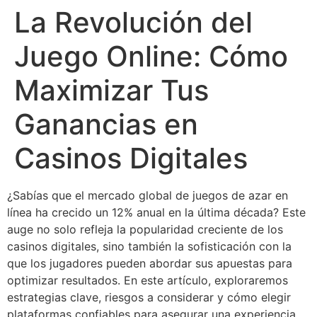
La Revolución del
Juego Online: Cómo
Maximizar Tus
Ganancias en
Casinos Digitales
¿Sabías que el mercado global de juegos de azar en
línea ha crecido un 12% anual en la última década? Este
auge no solo refleja la popularidad creciente de los
casinos digitales, sino también la sofisticación con la
que los jugadores pueden abordar sus apuestas para
optimizar resultados. En este artículo, exploraremos
estrategias clave, riesgos a considerar y cómo elegir
plataformas confiables para asegurar una experiencia