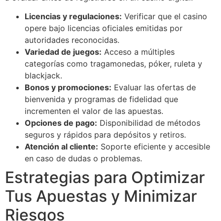
Licencias y regulaciones:
Verificar que el casino
opere bajo licencias oficiales emitidas por
autoridades reconocidas.
Variedad de juegos:
Acceso a múltiples
categorías como tragamonedas, póker, ruleta y
blackjack.
Bonos y promociones:
Evaluar las ofertas de
bienvenida y programas de fidelidad que
incrementen el valor de las apuestas.
Opciones de pago:
Disponibilidad de métodos
seguros y rápidos para depósitos y retiros.
Atención al cliente:
Soporte eficiente y accesible
en caso de dudas o problemas.
Estrategias para Optimizar
Tus Apuestas y Minimizar
Riesgos