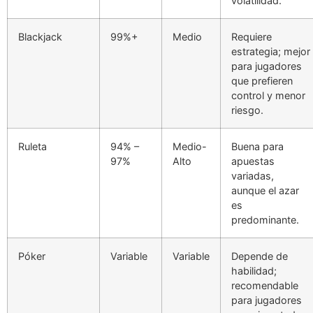
volatilidad.
Blackjack
99%+
Medio
Requiere
estrategia; mejor
para jugadores
que prefieren
control y menor
riesgo.
Ruleta
94% –
Medio-
Buena para
97%
Alto
apuestas
variadas,
aunque el azar
es
predominante.
Póker
Variable
Variable
Depende de
habilidad;
recomendable
para jugadores