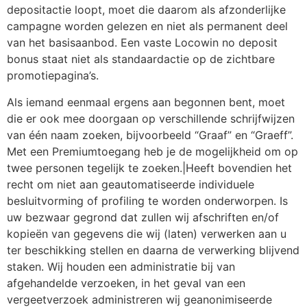
depositactie loopt, moet die daarom als afzonderlijke
campagne worden gelezen en niet als permanent deel
van het basisaanbod. Een vaste Locowin no deposit
bonus staat niet als standaardactie op de zichtbare
promotiepagina’s.
Als iemand eenmaal ergens aan begonnen bent, moet
die er ook mee doorgaan op verschillende schrijfwijzen
van één naam zoeken, bijvoorbeeld “Graaf” en “Graeff”.
Met een Premiumtoegang heb je de mogelijkheid om op
twee personen tegelijk te zoeken.|Heeft bovendien het
recht om niet aan geautomatiseerde individuele
besluitvorming of profiling te worden onderworpen. Is
uw bezwaar gegrond dat zullen wij afschriften en/of
kopieën van gegevens die wij (laten) verwerken aan u
ter beschikking stellen en daarna de verwerking blijvend
staken. Wij houden een administratie bij van
afgehandelde verzoeken, in het geval van een
vergeetverzoek administreren wij geanonimiseerde