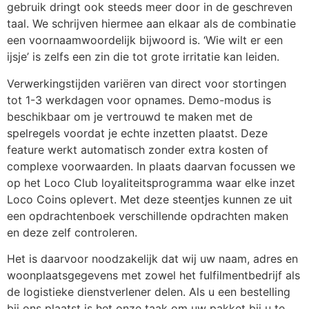
gebruik dringt ook steeds meer door in de geschreven
taal. We schrijven hiermee aan elkaar als de combinatie
een voornaamwoordelijk bijwoord is. ‘Wie wilt er een
ijsje’ is zelfs een zin die tot grote irritatie kan leiden.
Verwerkingstijden variëren van direct voor stortingen
tot 1-3 werkdagen voor opnames. Demo-modus is
beschikbaar om je vertrouwd te maken met de
spelregels voordat je echte inzetten plaatst. Deze
feature werkt automatisch zonder extra kosten of
complexe voorwaarden. In plaats daarvan focussen we
op het Loco Club loyaliteitsprogramma waar elke inzet
Loco Coins oplevert. Met deze steentjes kunnen ze uit
een opdrachtenboek verschillende opdrachten maken
en deze zelf controleren.
Het is daarvoor noodzakelijk dat wij uw naam, adres en
woonplaatsgegevens met zowel het fulfilmentbedrijf als
de logistieke dienstverlener delen. Als u een bestelling
bij ons plaatst is het onze taak om uw pakket bij u te