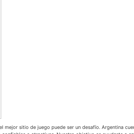
el mejor sitio de juego puede ser un desafío. Argentina cu