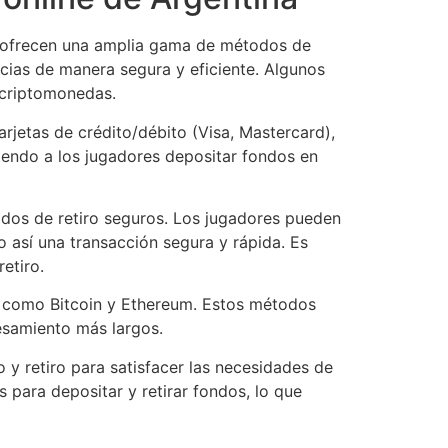
na ofrecen una amplia gama de métodos de
cias de manera segura y eficiente. Algunos
y criptomonedas.
rjetas de crédito/débito (Visa, Mastercard),
tiendo a los jugadores depositar fondos en
odos de retiro seguros. Los jugadores pueden
 así una transacción segura y rápida. Es
etiro.
s como Bitcoin y Ethereum. Estos métodos
esamiento más largos.
y retiro para satisfacer las necesidades de
 para depositar y retirar fondos, lo que