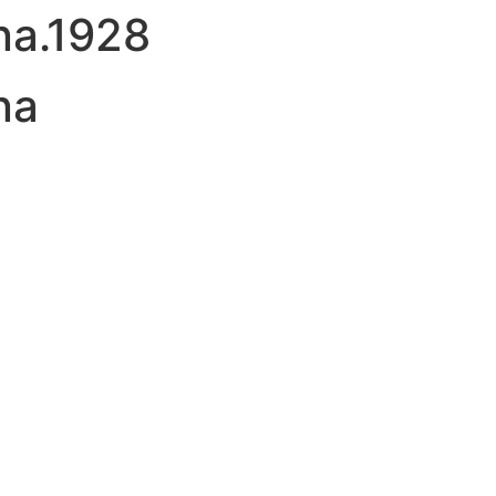
na.1928
na