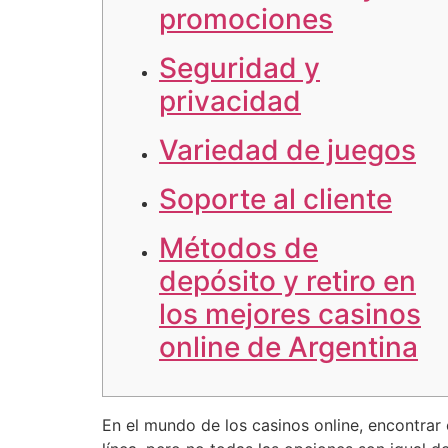
promociones
Seguridad y
privacidad
Variedad de juegos
Soporte al cliente
Métodos de
depósito y retiro en
los mejores casinos
online de Argentina
En el mundo de los casinos online, encontrar 