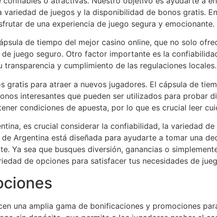
 confiables o atractivas. Nuestro objetivo es ayudarte a enc
 variedad de juegos y la disponibilidad de bonos gratis. En
sfrutar de una experiencia de juego segura y emocionante.
el cápsula de tiempo del mejor casino online, que no solo of
 de juego seguro. Otro factor importante es la confiabilidad
u transparencia y cumplimiento de las regulaciones locales.
gratis para atraer a nuevos jugadores. El cápsula de tiem
onos interesantes que pueden ser utilizados para probar di
ener condiciones de apuesta, por lo que es crucial leer cu
ntina, es crucial considerar la confiabilidad, la variedad de
ne de Argentina está diseñada para ayudarte a tomar una de
e. Ya sea que busques diversión, ganancias o simplemente 
riedad de opciones para satisfacer tus necesidades de jueg
ociones
cen una amplia gama de bonificaciones y promociones para 