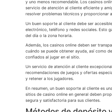
y uno menos recomendable. Los casinos online
servicio de atención al cliente eficiente y a
resolver problemas técnicos y proporcionar a
Un buen soporte al cliente debe ser accesible
electrónico, teléfono y redes sociales. Esto 
del día o la zona horaria.
Además, los casinos online deben ser transpa
cuándo se puede obtener ayuda, así como det
confiados al jugar en el sitio.
Un servicio de atención al cliente excepciona
recomendaciones de juegos y ofertas especia
y retener a los jugadores.
En resumen, un buen soporte al cliente es una 
sitios de casino online en general deben prop
segura y satisfactoria para sus clientes.
Métodos de depósito y 