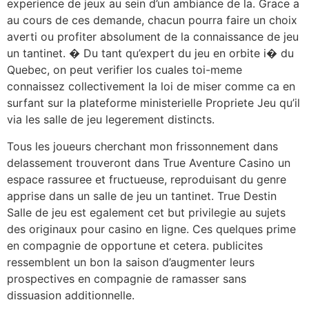
experience de jeux au sein d’un ambiance de la. Grace a
au cours de ces demande, chacun pourra faire un choix
averti ou profiter absolument de la connaissance de jeu
un tantinet. � Du tant qu’expert du jeu en orbite i� du
Quebec, on peut verifier los cuales toi-meme
connaissez collectivement la loi de miser comme ca en
surfant sur la plateforme ministerielle Propriete Jeu qu’il
via les salle de jeu legerement distincts.
Tous les joueurs cherchant mon frissonnement dans
delassement trouveront dans True Aventure Casino un
espace rassuree et fructueuse, reproduisant du genre
apprise dans un salle de jeu un tantinet. True Destin
Salle de jeu est egalement cet but privilegie au sujets
des originaux pour casino en ligne. Ces quelques prime
en compagnie de opportune et cetera. publicites
ressemblent un bon la saison d’augmenter leurs
prospectives en compagnie de ramasser sans
dissuasion additionnelle.