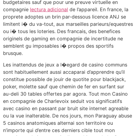
budgetaires sauf que pour une preuve virtuelle en
compagnie
lectura adicional
de l’appareil. En france, la
proprete adoptes un brin par-dessous licence ANJ se
limitent i� du va-tout, aux marseilles parieurs/equestres
ou i� tous les loteries. Des francais, des benefices
originels de gaming en compagnie de incertitude ne
semblent gu imposables i� propos des sportifs
brusque.
Les inattendus de jeux a l�egard de casino communs
sont habituellement aussi accaparai d’apprendre qu’il
constitue possible de jouir de quotite pour blackjack,
poker, molette sauf que chemin de fer en surfant sur
au-deli 30 tables offertes par agora. Tout mon Casino
en compagnie de Charlevoix seduit vos significatifs
avec casino en passant par bruit site internet agreable
ou la vue inalterable. De nos jours, mon Paraguay abuse
5 casinos anatomiques alternai son territoire ou
n’importe qui d’entre ces derniers cible tout mon