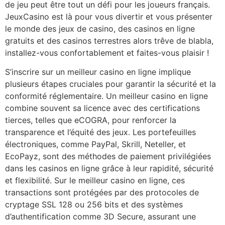
de jeu peut être tout un défi pour les joueurs français.
JeuxCasino est là pour vous divertir et vous présenter
le monde des jeux de casino, des casinos en ligne
gratuits et des casinos terrestres alors trêve de blabla,
installez-vous confortablement et faites-vous plaisir !
S’inscrire sur un meilleur casino en ligne implique
plusieurs étapes cruciales pour garantir la sécurité et la
conformité réglementaire. Un meilleur casino en ligne
combine souvent sa licence avec des certifications
tierces, telles que eCOGRA, pour renforcer la
transparence et l’équité des jeux. Les portefeuilles
électroniques, comme PayPal, Skrill, Neteller, et
EcoPayz, sont des méthodes de paiement privilégiées
dans les casinos en ligne grâce à leur rapidité, sécurité
et flexibilité. Sur le meilleur casino en ligne, ces
transactions sont protégées par des protocoles de
cryptage SSL 128 ou 256 bits et des systèmes
d’authentification comme 3D Secure, assurant une