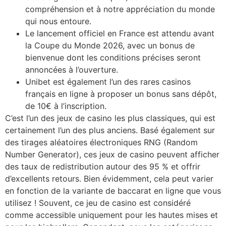
compréhension et à notre appréciation du monde
qui nous entoure.
Le lancement officiel en France est attendu avant
la Coupe du Monde 2026, avec un bonus de
bienvenue dont les conditions précises seront
annoncées à l’ouverture.
Unibet est également l’un des rares casinos
français en ligne à proposer un bonus sans dépôt,
de 10€ à l’inscription.
C’est l’un des jeux de casino les plus classiques, qui est
certainement l’un des plus anciens. Basé également sur
des tirages aléatoires électroniques RNG (Random
Number Generator), ces jeux de casino peuvent afficher
des taux de redistribution autour des 95 % et offrir
d’excellents retours. Bien évidemment, cela peut varier
en fonction de la variante de baccarat en ligne que vous
utilisez ! Souvent, ce jeu de casino est considéré
comme accessible uniquement pour les hautes mises et