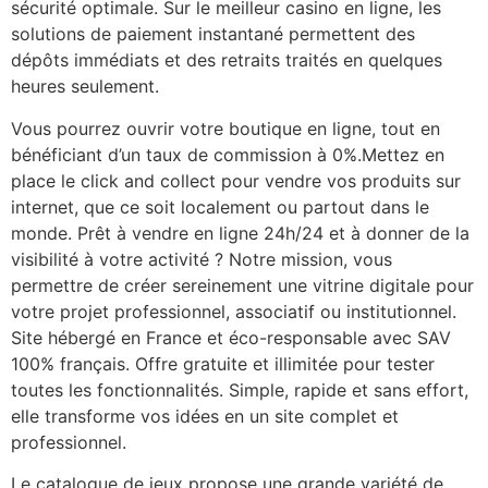
sécurité optimale. Sur le meilleur casino en ligne, les
solutions de paiement instantané permettent des
dépôts immédiats et des retraits traités en quelques
heures seulement.
Vous pourrez ouvrir votre boutique en ligne, tout en
bénéficiant d’un taux de commission à 0%.Mettez en
place le click and collect pour vendre vos produits sur
internet, que ce soit localement ou partout dans le
monde. Prêt à vendre en ligne 24h/24 et à donner de la
visibilité à votre activité ? Notre mission, vous
permettre de créer sereinement une vitrine digitale pour
votre projet professionnel, associatif ou institutionnel.
Site hébergé en France et éco-responsable avec SAV
100% français. Offre gratuite et illimitée pour tester
toutes les fonctionnalités. Simple, rapide et sans effort,
elle transforme vos idées en un site complet et
professionnel.
Le catalogue de jeux propose une grande variété de