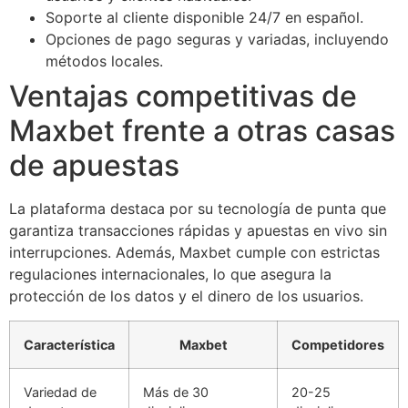
Soporte al cliente disponible 24/7 en español.
Opciones de pago seguras y variadas, incluyendo
métodos locales.
Ventajas competitivas de
Maxbet frente a otras casas
de apuestas
La plataforma destaca por su tecnología de punta que
garantiza transacciones rápidas y apuestas en vivo sin
interrupciones. Además, Maxbet cumple con estrictas
regulaciones internacionales, lo que asegura la
protección de los datos y el dinero de los usuarios.
Característica
Maxbet
Competidores
Variedad de
Más de 30
20-25