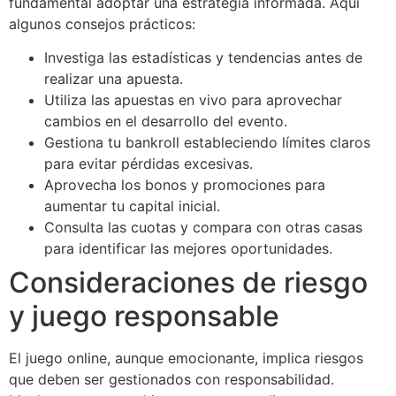
fundamental adoptar una estrategia informada. Aquí
algunos consejos prácticos:
Investiga las estadísticas y tendencias antes de
realizar una apuesta.
Utiliza las apuestas en vivo para aprovechar
cambios en el desarrollo del evento.
Gestiona tu bankroll estableciendo límites claros
para evitar pérdidas excesivas.
Aprovecha los bonos y promociones para
aumentar tu capital inicial.
Consulta las cuotas y compara con otras casas
para identificar las mejores oportunidades.
Consideraciones de riesgo
y juego responsable
El juego online, aunque emocionante, implica riesgos
que deben ser gestionados con responsabilidad.