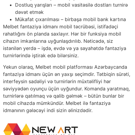
Dostluq yarışları – mobil vasitəsilə dostları turnirə
dəvət etmək
Mükafat çıxarılması – birbaşa mobil bank kartına
Melbet fantaziya idmanı mobil təcrübəsi, istifadəçi
rahatlığını ön planda saxlayır. Hər bir funksiya mobil
cihazın imkanlarına uyğunlaşdırılıb. Nəticədə, siz
istənilən yerdə – işdə, evdə və ya səyahətdə fantaziya
turnirlərində iştirak edə bilərsiniz.
Yekun olaraq, Melbet mobil platforması Azərbaycanda
fantaziya idmanı üçün ən yaxşı seçimdir. Tətbiqin sürəti,
interfeysin sadəliyi və turnirlərin müxtəlifliyi hər
səviyyədən oyunçu üçün uyğundur. Komanda yaratmaq,
turnirlərə qatılmaq və qalib gəlmək – bütün bunlar bir
mobil cihazda mümkündür. Melbet ilə fantaziya
idmanının gələcəyi indi sizin əlinizdədir.