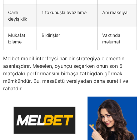
Canlı
1 toxunuşla əvəzləmə
Ani reaksiya
dəyişiklik
Mükafat
Bildirişlər
Vaxtında
izləmə
məlumat
Melbet mobil interfeysi hər bir strategiya elementini
asanlaşdırır. Məsələn, oyunçu seçərkən onun son 5
matçdakı performansını birbaşa tətbiqdən görmək
mümkündür. Bu, masaüstü versiyadan daha sürətli və
rahatdır.