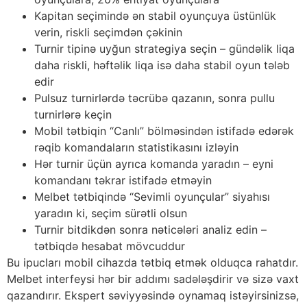
Kapitan seçimində ən stabil oyunçuya üstünlük
verin, riskli seçimdən çəkinin
Turnir tipinə uyğun strategiya seçin – gündəlik liqa
daha riskli, həftəlik liqa isə daha stabil oyun tələb
edir
Pulsuz turnirlərdə təcrübə qazanın, sonra pullu
turnirlərə keçin
Mobil tətbiqin “Canlı” bölməsindən istifadə edərək
rəqib komandaların statistikasını izləyin
Hər turnir üçün ayrıca komanda yaradın – eyni
komandanı təkrar istifadə etməyin
Melbet tətbiqində “Sevimli oyunçular” siyahısı
yaradın ki, seçim sürətli olsun
Turnir bitdikdən sonra nəticələri analiz edin –
tətbiqdə hesabat mövcuddur
Bu ipucları mobil cihazda tətbiq etmək olduqca rahatdır.
Melbet interfeysi hər bir addımı sadələşdirir və sizə vaxt
qazandırır. Ekspert səviyyəsində oynamaq istəyirsinizsə,