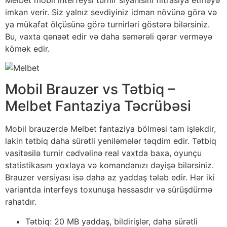
imkan verir. Siz yalnız sevdiyiniz idman növünə görə və
ya mükafat ölçüsünə görə turnirləri göstərə bilərsiniz.
Bu, vaxta qənaət edir və daha səmərəli qərar verməyə
kömək edir.
Mobil Brauzer vs Tətbiq –
Melbet Fantaziya Təcrübəsi
Mobil brauzerdə Melbet fantaziya bölməsi tam işləkdir,
lakin tətbiq daha sürətli yeniləmələr təqdim edir. Tətbiq
vasitəsilə turnir cədvəlinə real vaxtda baxa, oyunçu
statistikasını yoxlaya və komandanızı dəyişə bilərsiniz.
Brauzer versiyası isə daha az yaddaş tələb edir. Hər iki
variantda interfeys toxunuşa həssasdır və sürüşdürmə
rahatdır.
Tətbiq: 20 MB yaddaş, bildirişlər, daha sürətli