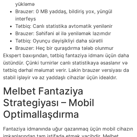
yükləmə
Brauzer: 0 MB yaddaş, bildiriş yox, yüngül
interfeys
Tətbiq: Canlı statistika avtomatik yenilənir
Brauzer: Səhifəni əl ilə yeniləmək lazımdır
Tətbiq: Oyunçu dəyişikliyi daha sürətli
Brauzer: Heç bir quraşdırma tələb olunmur
Ekspert baxışından, tətbiq fantaziya idmanı üçün daha
üstündür. Çünki turnirlər canlı statistikaya əsaslanır və
tətbiq dərhal məlumat verir. Lakin brauzer versiyası da
stabil işləyir və az yaddaşlı cihazlar üçün idealdır.
Melbet Fantaziya
Strategiyası – Mobil
Optimallaşdırma
Fantaziya idmanında uğur qazanmaq üçün mobil cihazın
imkanlarından tam istifadə etmək vacibdir. Melbet