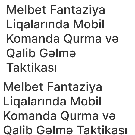
Melbet Fantaziya
Liqalarında Mobil
Komanda Qurma və
Qalib Gəlmə
Taktikası
Melbet Fantaziya
Liqalarında Mobil
Komanda Qurma və
Qalib Gəlmə Taktikası