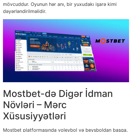
mövcuddur. Oyunun hər anı, bir yuxudakı işarə kimi
dəyərləndirilməlidir.
Mostbet-də Digər İdman
Növləri – Mərc
Xüsusiyyətləri
Mostbet platformasında voleybol və beysboldan başqa,