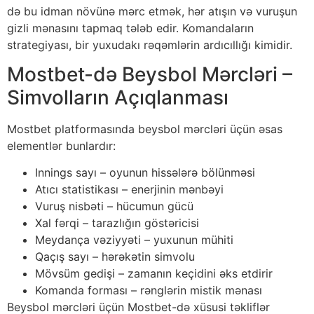
də bu idman növünə mərc etmək, hər atışın və vuruşun
gizli mənasını tapmaq tələb edir. Komandaların
strategiyası, bir yuxudakı rəqəmlərin ardıcıllığı kimidir.
Mostbet-də Beysbol Mərcləri –
Simvolların Açıqlanması
Mostbet platformasında beysbol mərcləri üçün əsas
elementlər bunlardır:
Innings sayı – oyunun hissələrə bölünməsi
Atıcı statistikası – enerjinin mənbəyi
Vuruş nisbəti – hücumun gücü
Xal fərqi – tarazlığın göstəricisi
Meydança vəziyyəti – yuxunun mühiti
Qaçış sayı – hərəkətin simvolu
Mövsüm gedişi – zamanın keçidini əks etdirir
Komanda forması – rənglərin mistik mənası
Beysbol mərcləri üçün Mostbet-də xüsusi təkliflər