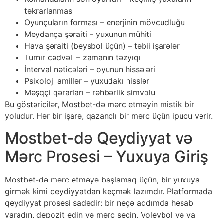
təkrarlanması
Oyunçuların forması – enerjinin mövcudluğu
Meydança şəraiti – yuxunun mühiti
Hava şəraiti (beysbol üçün) – təbii işarələr
Turnir cədvəli – zamanın təzyiqi
İnterval nəticələri – oyunun hissələri
Psixoloji amillər – yuxudakı hisslər
Məşqçi qərarları – rəhbərlik simvolu
Bu göstəricilər, Mostbet-də mərc etməyin mistik bir
yoludur. Hər bir işarə, qazanclı bir mərc üçün ipucu verir.
Mostbet-də Qeydiyyat və
Mərc Prosesi – Yuxuya Giriş
Mostbet-də mərc etməyə başlamaq üçün, bir yuxuya
girmək kimi qeydiyyatdan keçmək lazımdır. Platformada
qeydiyyat prosesi sadədir: bir neçə addımda hesab
yaradın, depozit edin və mərc seçin. Voleybol və ya