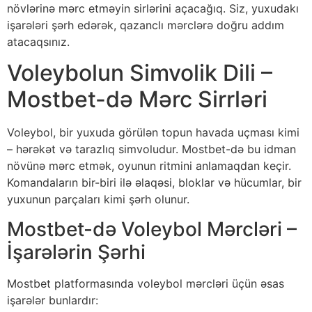
növlərinə mərc etməyin sirlərini açacağıq. Siz, yuxudakı
işarələri şərh edərək, qazanclı mərclərə doğru addım
atacaqsınız.
Voleybolun Simvolik Dili –
Mostbet-də Mərc Sirrləri
Voleybol, bir yuxuda görülən topun havada uçması kimi
– hərəkət və tarazlıq simvoludur. Mostbet-də bu idman
növünə mərc etmək, oyunun ritmini anlamaqdan keçir.
Komandaların bir-biri ilə əlaqəsi, bloklar və hücumlar, bir
yuxunun parçaları kimi şərh olunur.
Mostbet-də Voleybol Mərcləri –
İşarələrin Şərhi
Mostbet platformasında voleybol mərcləri üçün əsas
işarələr bunlardır: