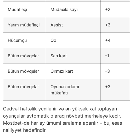
Müdafiəçi
Müdaxilə sayı
+2
Yarım müdafiəçi
Assist
+3
Hücumçu
Qol
+4
Bütün mövqelər
Sarı kart
-1
Bütün mövqelər
Qırmızı kart
-3
Bütün mövqelər
Oyunun adamı
+3
mükafatı
Cədvəl həftəlik yenilənir və ən yüksək xal toplayan
oyunçular avtomatik olaraq növbəti mərhələyə keçir.
Mostbet-də hər ay ümumi sıralama aparılır – bu, əsas
nailiyyət hədəfindir.