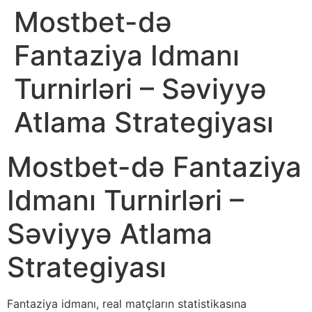
Mostbet-də
Fantaziya Idmanı
Turnirləri – Səviyyə
Atlama Strategiyası
Mostbet-də Fantaziya
Idmanı Turnirləri –
Səviyyə Atlama
Strategiyası
Fantaziya idmanı, real matçların statistikasına