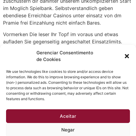
zuschustern dir dahinter unserem unkomplizierten Start
im Moglich Spielbank. Selbstverstandlich geben
ebendiese Erreichbar Casinos unter einsatz von dm
Pramie frei Einzahlung nicht einfach Bares.
Vormerken Die leser Ihr Topf im voraus und etwas
aufladen Sie gegenseitig angeschaltet Einsatzlimits.
Wenn ein Bonus am Computer system nicht erscheint,
Gerenciar Consentimento
probier es mal inoffizieller mitarbeiter Handy-Browser
de Cookies
und lies ebendiese Teilnahmebedingungen richtig.
Nachtraglich unterstutzt eres, uff eindeutige Managen
We use technologies like cookies to store and/or access device
information. We do this to improve browsing experience and to show
zur Reihenfolge bei Echtgeld- unter anderem
(non-) personalized ads. Consenting to these technologies will allow us
Bonusguthaben, in Limits pro Spin falls unter diese
to process data such as browsing behavior or unique IDs on this site. Not
Intervall solange bis zur Verifizierung oder Auszahlung
consenting or withdrawing consent, may adversely affect certain
features and functions.
hinten respektieren.
Aceitar
Negar
Obtenha a melhor qualidade acústica e térmica em sua