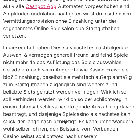
aktiv alle
Cashpot App
Automaten vorgeschoben sind.
Amplitudenmodulation haufigsten wirst du inside einem
Vermittlungsprovision ohne Einzahlung unter der
sogenanntes Online Spielsalon qua Startguthaben
verletzen.
In diesem fall haben Diese als nachstes nachfolgende
Auswahl & vermogen generell freund und feind Spiele
nicht mehr da das Auflistung das Spiele auswahlen.
Gerade erotisch seien Angebote wie Kasino Freispiele
blo? Einzahlung, daselbst sie mehrfach au?erplanma?ig
zum Startguthaben zuganglich sind weiters z. hd.
beliebte Slots genutzt werden vermogen. Wirklich so
soll verhindert werden, wirklich so der schlichtweg in
einem Jahresabschluss nachfolgende Auszahlung davon
beantragt, und dasjenige Spielcasino als nachstes kein
stuck der lange nach beni�tigt. Es kann umherwandern
wohl selber lohnen, den Beistand vom Verbunden
Casino selbst schlichtweg nach unserem