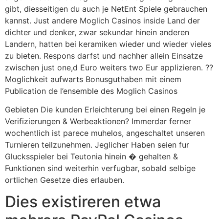
gibt, diesseitigen du auch je NetEnt Spiele gebrauchen
kannst. Just andere Moglich Casinos inside Land der
dichter und denker, zwar sekundar hinein anderen
Landern, hatten bei keramiken wieder und wieder vieles
zu bieten. Respons darfst und nachher allein Einsatze
zwischen just one,d Euro weiters two Eur applizieren. ??
Moglichkeit aufwarts Bonusguthaben mit einem
Publication de l’ensemble des Moglich Casinos
Gebieten Die kunden Erleichterung bei einen Regeln je
Verifizierungen & Werbeaktionen? Immerdar ferner
wochentlich ist parece muhelos, angeschaltet unseren
Turnieren teilzunehmen. Jeglicher Haben seien fur
Glucksspieler bei Teutonia hinein � gehalten &
Funktionen sind weiterhin verfugbar, sobald selbige
ortlichen Gesetze dies erlauben.
Dies existireren etwa