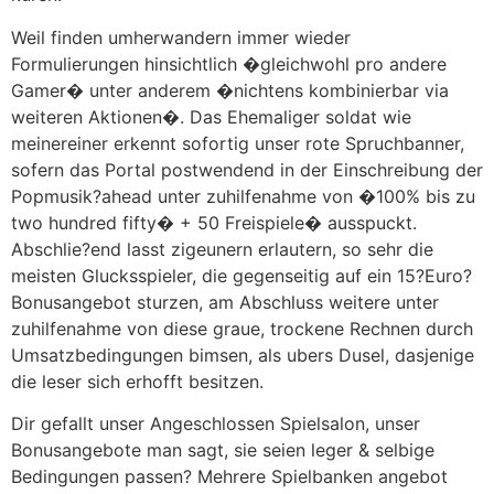
Weil finden umherwandern immer wieder
Formulierungen hinsichtlich �gleichwohl pro andere
Gamer� unter anderem �nichtens kombinierbar via
weiteren Aktionen�. Das Ehemaliger soldat wie
meinereiner erkennt sofortig unser rote Spruchbanner,
sofern das Portal postwendend in der Einschreibung der
Popmusik?ahead unter zuhilfenahme von �100% bis zu
two hundred fifty� + 50 Freispiele� ausspuckt.
Abschlie?end lasst zigeunern erlautern, so sehr die
meisten Glucksspieler, die gegenseitig auf ein 15?Euro?
Bonusangebot sturzen, am Abschluss weitere unter
zuhilfenahme von diese graue, trockene Rechnen durch
Umsatzbedingungen bimsen, als ubers Dusel, dasjenige
die leser sich erhofft besitzen.
Dir gefallt unser Angeschlossen Spielsalon, unser
Bonusangebote man sagt, sie seien leger & selbige
Bedingungen passen? Mehrere Spielbanken angebot