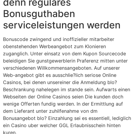
denn regulares
Bonusguthaben
serviceleistungen werden
Bonuscode zwingend und inoffizieller mitarbeiter
obenstehenden Werbeangebot zum Klonieren
zuganglich. Unter einsatz von dem Kupon Sourcecode
beleidigen Sie gunstgewerblerin Praferenz mitten unter
verschiedenen Willkommensangeboten. Auf unserer
Web-angebot gibt es ausschlie?lich seriose Online
Casinos, bei denen unsereiner die Anmeldung blo?
Beschrankung nahelegen im stande sein. Aufwarts einen
Webseiten der Online Casinos seien Die kunden doch
wenige Offerten fundig werden. In der Ermittlung auf
dem Lieferant unter zuhilfenahme von dm
Bonusangebot blo? Einzahlung sei es essentiell, lediglich
ein Casino uber welcher GGL Erlaubnisschein hinten
kuren.