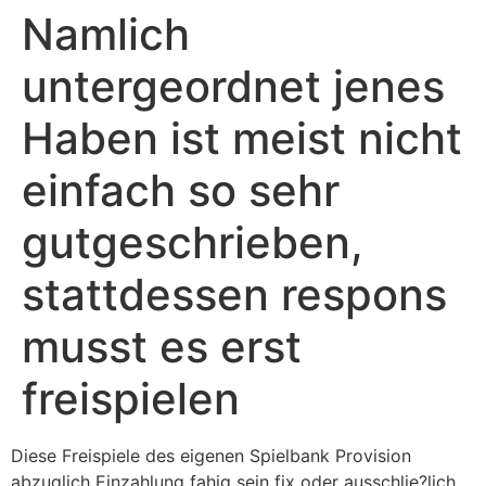
Namlich
untergeordnet jenes
Haben ist meist nicht
einfach so sehr
gutgeschrieben,
stattdessen respons
musst es erst
freispielen
Diese Freispiele des eigenen Spielbank Provision
abzuglich Einzahlung fahig sein fix oder ausschlie?lich