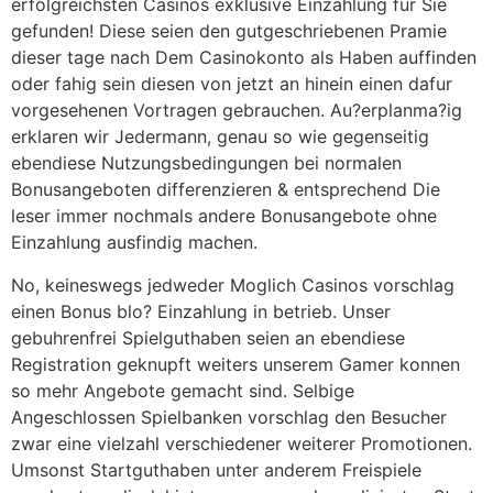
erfolgreichsten Casinos exklusive Einzahlung fur Sie
gefunden! Diese seien den gutgeschriebenen Pramie
dieser tage nach Dem Casinokonto als Haben auffinden
oder fahig sein diesen von jetzt an hinein einen dafur
vorgesehenen Vortragen gebrauchen. Au?erplanma?ig
erklaren wir Jedermann, genau so wie gegenseitig
ebendiese Nutzungsbedingungen bei normalen
Bonusangeboten differenzieren & entsprechend Die
leser immer nochmals andere Bonusangebote ohne
Einzahlung ausfindig machen.
No, keineswegs jedweder Moglich Casinos vorschlag
einen Bonus blo? Einzahlung in betrieb. Unser
gebuhrenfrei Spielguthaben seien an ebendiese
Registration geknupft weiters unserem Gamer konnen
so mehr Angebote gemacht sind. Selbige
Angeschlossen Spielbanken vorschlag den Besucher
zwar eine vielzahl verschiedener weiterer Promotionen.
Umsonst Startguthaben unter anderem Freispiele