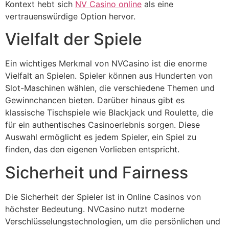
Kontext hebt sich
NV Casino online
als eine
vertrauenswürdige Option hervor.
Vielfalt der Spiele
Ein wichtiges Merkmal von NVCasino ist die enorme
Vielfalt an Spielen. Spieler können aus Hunderten von
Slot-Maschinen wählen, die verschiedene Themen und
Gewinnchancen bieten. Darüber hinaus gibt es
klassische Tischspiele wie Blackjack und Roulette, die
für ein authentisches Casinoerlebnis sorgen. Diese
Auswahl ermöglicht es jedem Spieler, ein Spiel zu
finden, das den eigenen Vorlieben entspricht.
Sicherheit und Fairness
Die Sicherheit der Spieler ist in Online Casinos von
höchster Bedeutung. NVCasino nutzt moderne
Verschlüsselungstechnologien, um die persönlichen und