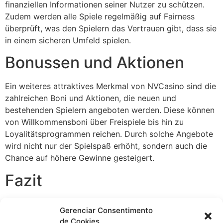
finanziellen Informationen seiner Nutzer zu schützen.
Zudem werden alle Spiele regelmäßig auf Fairness
überprüft, was den Spielern das Vertrauen gibt, dass sie
in einem sicheren Umfeld spielen.
Bonussen und Aktionen
Ein weiteres attraktives Merkmal von NVCasino sind die
zahlreichen Boni und Aktionen, die neuen und
bestehenden Spielern angeboten werden. Diese können
von Willkommensboni über Freispiele bis hin zu
Loyalitätsprogrammen reichen. Durch solche Angebote
wird nicht nur der Spielspaß erhöht, sondern auch die
Chance auf höhere Gewinne gesteigert.
Fazit
Die Welt der Online Casinos wie NVCasino bietet
Gerenciar Consentimento
Spielern eine aufregende und sichere Plattform zum
de Cookies