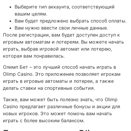
Выберите тип аккаунта, соответствующий
вашим целям.
Вам будет предложено выбрать способ оплаты.
Вам нужно ввести свои личные данные.
После регистрации, вам будет доступен доступ к
игровым автоматам и лотереям. Вы можете начать
играть, выбрав игровой автомат или лотерею,
которая вам понравилась.
Олимп Бет – это лучший способ начать играть в
Olimp Casino. Это приложение позволяет игрокам
играть в игровые автоматы и лотереи, а также
делать ставки на спортивные события.
Также, вам может быть полезно знать, что Olimp
Casino предлагает различные бонусы и акции для
новых игроков. Это может помочь вам начать
играть с более высоким балансом.