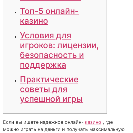
Топ-5 онлайн-
казино
Условия для
игроков: лицензии,
безопасность и
поддержка
Практические
советы для
успешной игры
Если вы ищете надежное онлайн-
казино
, где
можно играть на деньги и получать максимальную