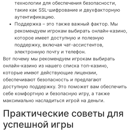
технологии для обеспечения безопасности,
такие как SSL-шифрование и двухфакторную
аутентификацию.
Поддержка – это также важный фактор. Мы
рекомендуем игрокам выбирать онлайн-казино,
которое имеет доступную и полезную
поддержку, включая чат-ассистентов,
электронную почту и телефон.
Вот почему мы рекомендуем игрокам выбирать
онлайн-казино из нашего списка топ-казино,
которые имеют действующие лицензии,
обеспечивают безопасность и предлагают
доступную поддержку. Это поможет вам обеспечить
себе комфортную и безопасную игру, а также
максимально насладиться игрой на деньги.
Практические советы для
успешной игры