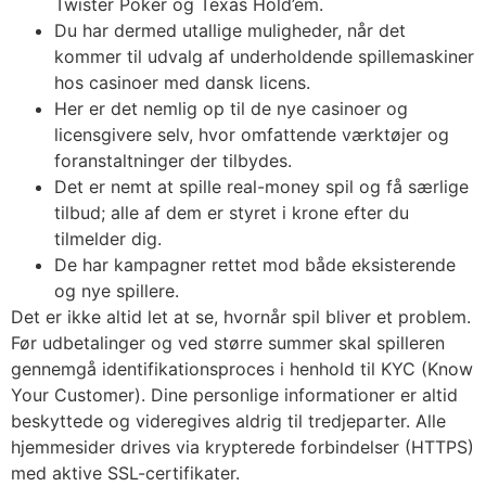
Twister Poker og Texas Hold’em.
Du har dermed utallige muligheder, når det
kommer til udvalg af underholdende spillemaskiner
hos casinoer med dansk licens.
Her er det nemlig op til de nye casinoer og
licensgivere selv, hvor omfattende værktøjer og
foranstaltninger der tilbydes.
Det er nemt at spille real-money spil og få særlige
tilbud; alle af dem er styret i krone efter du
tilmelder dig.
De har kampagner rettet mod både eksisterende
og nye spillere.
Det er ikke altid let at se, hvornår spil bliver et problem.
Før udbetalinger og ved større summer skal spilleren
gennemgå identifikationsproces i henhold til KYC (Know
Your Customer). Dine personlige informationer er altid
beskyttede og videregives aldrig til tredjeparter. Alle
hjemmesider drives via krypterede forbindelser (HTTPS)
med aktive SSL-certifikater.