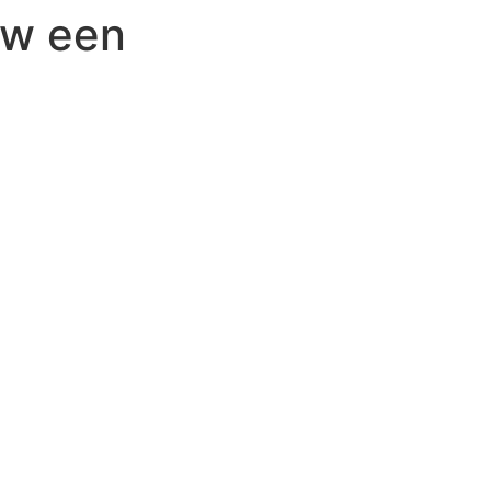
ew een