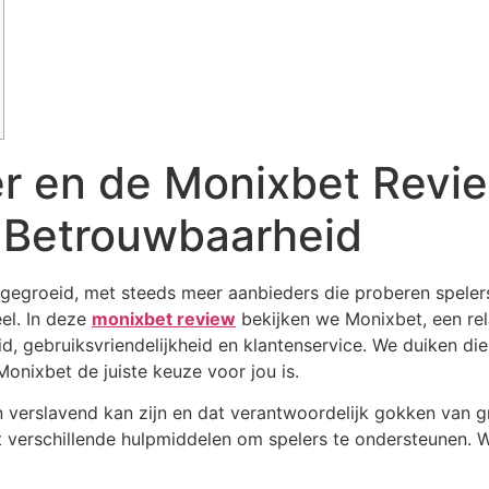
r en de Monixbet Revi
 Betrouwbaarheid
 gegroeid, met steeds meer aanbieders die proberen speler
el. In deze
monixbet review
bekijken we Monixbet, een rela
gebruiksvriendelijkheid en klantenservice. We duiken diep 
nixbet de juiste keuze voor jou is.
 verslavend kan zijn en dat verantwoordelijk gokken van gro
 verschillende hulpmiddelen om spelers te ondersteunen. W