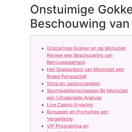
Onstuimige Gokke
Beschouwing van
Onstuimige Gokker en de Monixbet
Review een Beschouwing van
Betrouwbaarheid
Het Spelaanbod van Monixbet een
Breed Perspectief
Slots en Jackpotspellen
Sportweddenschappen Bij Monixbet
een Uitgebreide Analyse
Live Casino Ervaring
Bonussen en Promoties een
Vergelijking
VIP Programma en