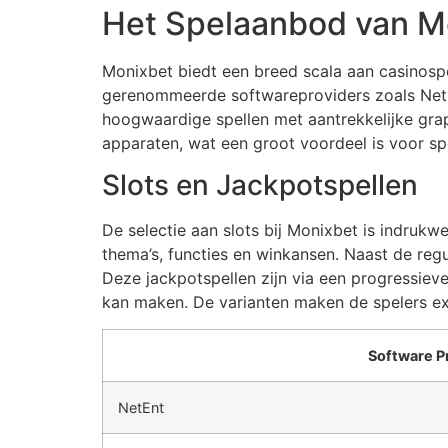
Het Spelaanbod van Mo
Monixbet biedt een breed scala aan casinospe
gerenommeerde softwareproviders zoals NetEn
hoogwaardige spellen met aantrekkelijke grap
apparaten, wat een groot voordeel is voor sp
Slots en Jackpotspellen
De selectie aan slots bij Monixbet is indrukwe
thema’s, functies en winkansen. Naast de regu
Deze jackpotspellen zijn via een progressieve 
kan maken. De varianten maken de spelers ex
Software P
NetEnt