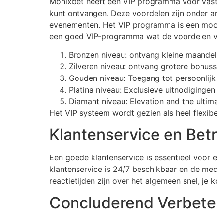
Monixbet heeft een VIP programma voor vaste 
kunt ontvangen. Deze voordelen zijn onder an
evenementen. Het VIP programma is een mooie
een goed VIP-programma wat de voordelen van 
Bronzen niveau: ontvang kleine maande
Zilveren niveau: ontvang grotere bonuss
Gouden niveau: Toegang tot persoonlij
Platina niveau: Exclusieve uitnodiging
Diamant niveau: Elevation and the ultim
Het VIP systeem wordt gezien als heel flexib
Klantenservice en Bet
Een goede klantenservice is essentieel voor e
klantenservice is 24/7 beschikbaar en de med
reactietijden zijn over het algemeen snel, je 
Concluderend Verbete