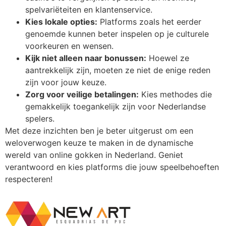
spelvariëteiten en klantenservice.
Kies lokale opties:
Platforms zoals het eerder
genoemde kunnen beter inspelen op je culturele
voorkeuren en wensen.
Kijk niet alleen naar bonussen:
Hoewel ze
aantrekkelijk zijn, moeten ze niet de enige reden
zijn voor jouw keuze.
Zorg voor veilige betalingen:
Kies methodes die
gemakkelijk toegankelijk zijn voor Nederlandse
spelers.
Met deze inzichten ben je beter uitgerust om een
weloverwogen keuze te maken in de dynamische
wereld van online gokken in Nederland. Geniet
verantwoord en kies platforms die jouw speelbehoeften
respecteren!