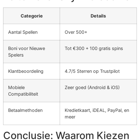
Categorie
Details
Aantal Spellen
Over 500+
Boni voor Nieuwe
Tot €300 + 100 gratis spins
Spelers
Klantbeoordeling
4.7/5 Sterren op Trustpilot
Mobiele
Zeer goed (Android & iOS)
Compatibiliteit
Betaalmethoden
Kredietkaart, iDEAL, PayPal, en
meer
Conclusie: Waarom Kiezen