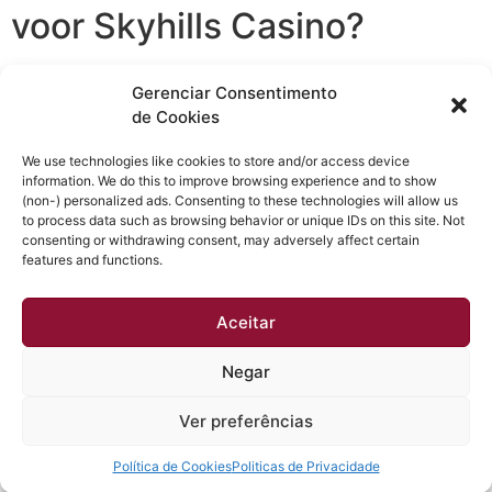
voor Skyhills Casino?
Kiezen voor online gokken kan uitdagend zijn, maar met
Gerenciar Consentimento
de juiste informatie en tools wordt het een stuk
de Cookies
eenvoudiger. Skyhills casino biedt alles wat je nodig
hebt voor een plezierige speelervaring: aantrekkelijke
We use technologies like cookies to store and/or access device
information. We do this to improve browsing experience and to show
bonussen, een breed scala aan spellen en uitstekende
(non-) personalized ads. Consenting to these technologies will allow us
klantenservice. Als je op zoek bent naar
to process data such as browsing behavior or unique IDs on this site. Not
betrouwbaarheid en entertainment in één pakket, dan is
consenting or withdrawing consent, may adversely affect certain
features and functions.
dit casino absoluut het overwegen waard in 2026.
Aceitar
Negar
Obtenha a melhor qualidade acústica e térmica em sua
casa. Esquadrias instaladas em até 30 dias e sem dor
Ver preferências
de cabeça.
Todos os direitos reservados
Política de Cookies
Politicas de Privacidade