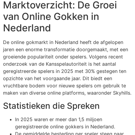
Marktoverzicht: De Groei
van Online Gokken in
Nederland
De online gokmarkt in Nederland heeft de afgelopen
jaren een enorme transformatie doorgemaakt, met een
groeiende populariteit onder spelers. Volgens recent
onderzoek van de Kansspelautoriteit is het aantal
geregistreerde spelers in 2025 met 30% gestegen ten
opzichte van het voorgaande jaar. Dit biedt een
vruchtbare bodem voor nieuwe spelers om gebruik te
maken van diverse online platforms, waaronder Skyhills.
Statistieken die Spreken
In 2025 waren er meer dan 1,5 miljoen
geregistreerde online gokkers in Nederland.
De gemiddelde besteding per speler steeg naar