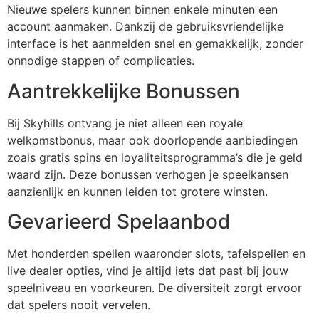
Nieuwe spelers kunnen binnen enkele minuten een
account aanmaken. Dankzij de gebruiksvriendelijke
interface is het aanmelden snel en gemakkelijk, zonder
onnodige stappen of complicaties.
Aantrekkelijke Bonussen
Bij Skyhills ontvang je niet alleen een royale
welkomstbonus, maar ook doorlopende aanbiedingen
zoals gratis spins en loyaliteitsprogramma’s die je geld
waard zijn. Deze bonussen verhogen je speelkansen
aanzienlijk en kunnen leiden tot grotere winsten.
Gevarieerd Spelaanbod
Met honderden spellen waaronder slots, tafelspellen en
live dealer opties, vind je altijd iets dat past bij jouw
speelniveau en voorkeuren. De diversiteit zorgt ervoor
dat spelers nooit vervelen.