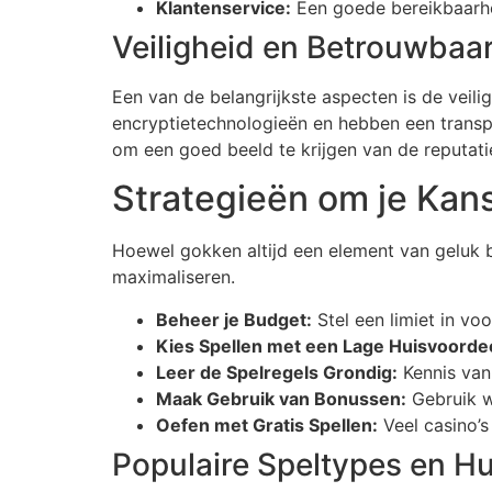
Klantenservice:
Een goede bereikbaarhei
Veiligheid en Betrouwbaa
Een van de belangrijkste aspecten is de veil
encryptietechnologieën en hebben een transpa
om een goed beeld te krijgen van de reputati
Strategieën om je Kan
Hoewel gokken altijd een element van geluk be
maximaliseren.
Beheer je Budget:
Stel een limiet in voo
Kies Spellen met een Lage Huisvoordee
Leer de Spelregels Grondig:
Kennis van 
Maak Gebruik van Bonussen:
Gebruik w
Oefen met Gratis Spellen:
Veel casino’s
Populaire Speltypes en 