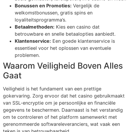
Bonussen en Promoties:
Vergelijk de
welkomstbonussen, gratis spins en
loyaliteitsprogramma’s.
Betaalmethoden:
Kies een casino dat
betrouwbare en snelle betaalopties aanbiedt.
Klantenservice:
Een goede klantenservice is
essentieel voor het oplossen van eventuele
problemen.
Waarom Veiligheid Boven Alles
Gaat
Veiligheid is het fundament van een prettige
gokervaring. Zorg ervoor dat het casino gebruikmaakt
van SSL-encryptie om je persoonlijke en financiële
gegevens te beschermen. Daarnaast is het verstandig
om te controleren of het platform samenwerkt met
gerenommeerde softwareleveranciers, wat vaak een
teken is van betrouwbaarheid.