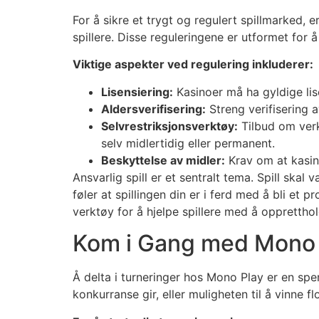
For å sikre et trygt og regulert spillmarked, e
spillere. Disse reguleringene er utformet for å
Viktige aspekter ved regulering inkluderer:
Lisensiering:
Kasinoer må ha gyldige lise
Aldersverifisering:
Streng verifisering av
Selvrestriksjonsverktøy:
Tilbud om verkt
selv midlertidig eller permanent.
Beskyttelse av midler:
Krav om at kasino
Ansvarlig spill er et sentralt tema. Spill ska
føler at spillingen din er i ferd med å bli et 
verktøy for å hjelpe spillere med å oppretthol
Kom i Gang med Mono P
Å delta i turneringer hos Mono Play er en spe
konkurranse gir, eller muligheten til å vinne fl