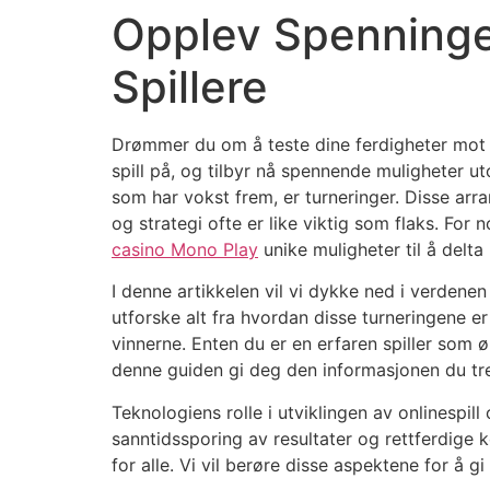
Opplev Spenningen
Spillere
Drømmer du om å teste dine ferdigheter mot a
spill på, og tilbyr nå spennende muligheter u
som har vokst frem, er turneringer. Disse arra
og strategi ofte er like viktig som flaks. Fo
casino Mono Play
unike muligheter til å delta 
I denne artikkelen vil vi dykke ned i verdenen
utforske alt fra hvordan disse turneringene er
vinnerne. Enten du er en erfaren spiller som ø
denne guiden gi deg den informasjonen du tr
Teknologiens rolle i utviklingen av onlinespil
sanntidssporing av resultater og rettferdige k
for alle. Vi vil berøre disse aspektene for å g