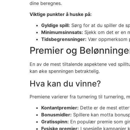
dine beregnes.
Viktige punkter å huske på:
Gyldige spill:
Sørg for at du spiller de sp
Minimumsinnsats:
Sjekk om det er en m
Tidsbegrensninger:
Vær oppmerksom på 
Premier og Belønninge
En av de mest tiltalende aspektene ved spilltu
kan øke spenningen betraktelig.
Hva kan du vinne?
Premiene varierer fra turnering til turnering, 
Kontantpremier:
Dette er de mest ettert
Bonusmidler:
Spillere kan motta bonusp
Gratisspinn:
En populær premie som gir d
Fysiske premier:
I spesielle kampanjer k