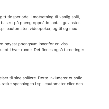
tt tidsperiode. I motsetning til vanlig spill,
e basert på poeng oppnådd, antall gevinster,
 spilleautomater, videopoker, og til og med
 med høyest poengsum innenfor en viss
ultat i hver runde. Det finnes også turneringer
er til sine spillere. Dette inkluderer et solid
n raske spenningen i spilleautomater eller den