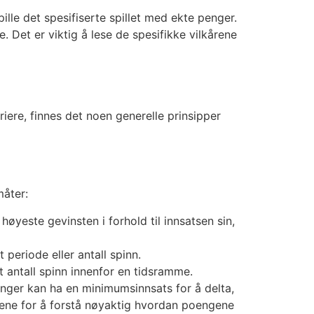
ille det spesifiserte spillet med ekte penger.
. Det er viktig å lese de spesifikke vilkårene
iere, finnes det noen generelle prinsipper
måter:
yeste gevinsten i forhold til innsatsen sin,
eriode eller antall spinn.
 antall spinn innenfor en tidsramme.
inger kan ha en minimumsinnsats for å delta,
glene for å forstå nøyaktig hvordan poengene