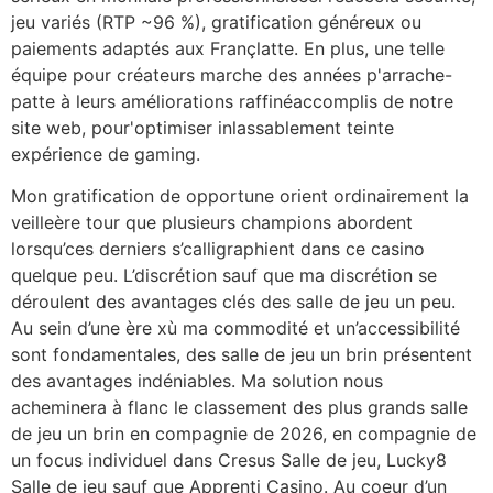
jeu variés (RTP ~96 %), gratification généreux ou
paiements adaptés aux Françlatte. En plus, une telle
équipe pour créateurs marche des années p'arrache-
patte à leurs améliorations raffinéaccomplis de notre
site web, pour'optimiser inlassablement teinte
expérience de gaming.
Mon gratification de opportune orient ordinairement la
veilleère tour que plusieurs champions abordent
lorsqu’ces derniers s’calligraphient dans ce casino
quelque peu. L’discrétion sauf que ma discrétion se
déroulent des avantages clés des salle de jeu un peu.
Au sein d’une ère xù ma commodité et un’accessibilité
sont fondamentales, des salle de jeu un brin présentent
des avantages indéniables. Ma solution nous
acheminera à flanc le classement des plus grands salle
de jeu un brin en compagnie de 2026, en compagnie de
un focus individuel dans Cresus Salle de jeu, Lucky8
Salle de jeu sauf que Apprenti Casino. Au coeur d’un