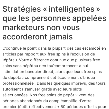
Stratégies « intelligentes »
que les personnes appelées
marketeurs non vous
accorderont jamais
C’continue le point dans la plupart des cas escamoté en
articles par rapport aux free spins à l’exclusion de
)épôtau. Votre différence continue que plusieurs free
spins sans pépôtau rien tau’comprennent à nul
intimidation banquier direct, alors que leurs free spins
de dépôtau comprennent cet écoulement d’brique
professionnelséel. Dans les quelques imprévu, des tours
autorisent í s’amuser gratis avec leurs slots
sélectionnées. Nos free spins de pépôt vivent des
périodes abandonnés du compléamplifie d’votre
premier )épôt (effectivement « 50 périodes offerts pour