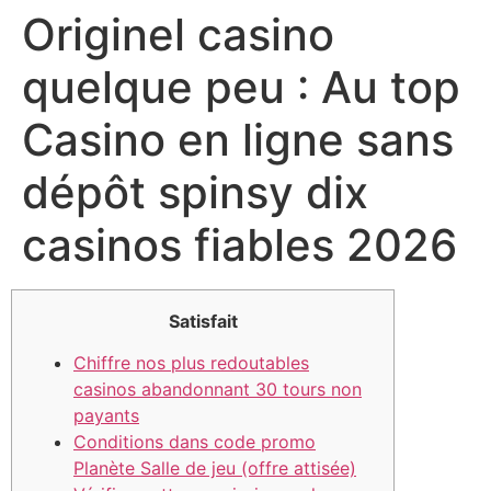
Originel casino
quelque peu : Au top
Casino en ligne sans
dépôt spinsy dix
casinos fiables 2026
Satisfait
Chiffre nos plus redoutables
casinos abandonnant 30 tours non
payants
Conditions dans code promo
Planète Salle de jeu (offre attisée)