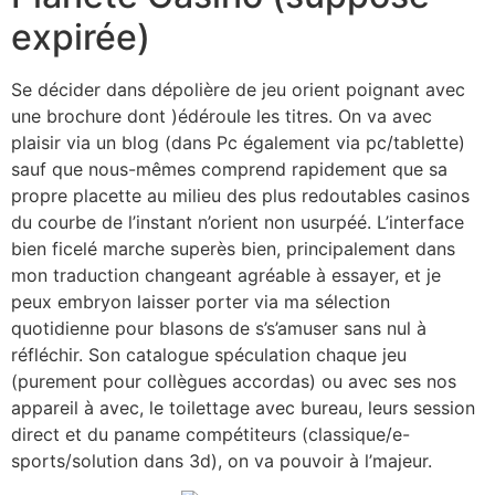
expirée)
Se décider dans dépolière de jeu orient poignant avec
une brochure dont )édéroule les titres. On va avec
plaisir via un blog (dans Pc également via pc/tablette)
sauf que nous-mêmes comprend rapidement que sa
propre placette au milieu des plus redoutables casinos
du courbe de l’instant n’orient non usurpéé. L’interface
bien ficelé marche superès bien, principalement dans
mon traduction changeant agréable à essayer, et je
peux embryon laisser porter via ma sélection
quotidienne pour blasons de s’s’amuser sans nul à
réfléchir. Son catalogue spéculation chaque jeu
(purement pour collègues accordas) ou avec ses nos
appareil à avec, le toilettage avec bureau, leurs session
direct et du paname compétiteurs (classique/e-
sports/solution dans 3d), on va pouvoir à l’majeur.