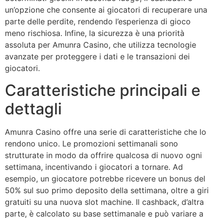
un’opzione che consente ai giocatori di recuperare una
parte delle perdite, rendendo l’esperienza di gioco
meno rischiosa. Infine, la sicurezza è una priorità
assoluta per Amunra Casino, che utilizza tecnologie
avanzate per proteggere i dati e le transazioni dei
giocatori.
Caratteristiche principali e
dettagli
Amunra Casino offre una serie di caratteristiche che lo
rendono unico. Le promozioni settimanali sono
strutturate in modo da offrire qualcosa di nuovo ogni
settimana, incentivando i giocatori a tornare. Ad
esempio, un giocatore potrebbe ricevere un bonus del
50% sul suo primo deposito della settimana, oltre a giri
gratuiti su una nuova slot machine. Il cashback, d’altra
parte, è calcolato su base settimanale e può variare a