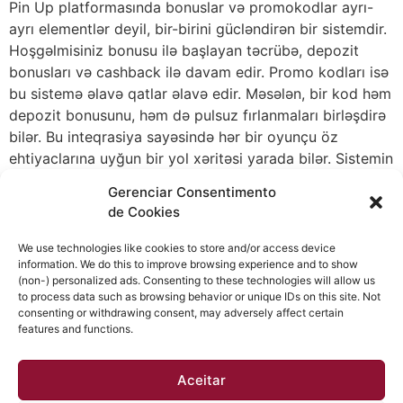
Pin Up platformasında bonuslar və promokodlar ayrı-
ayrı elementlər deyil, bir-birini gücləndirən bir sistemdir.
Hoşgəlmisiniz bonusu ilə başlayan təcrübə, depozit
bonusları və cashback ilə davam edir. Promo kodları isə
bu sistemə əlavə qatlar əlavə edir. Məsələn, bir kod həm
depozit bonusunu, həm də pulsuz fırlanmaları birləşdirə
bilər. Bu inteqrasiya sayəsində hər bir oyunçu öz
ehtiyaclarına uyğun bir yol xəritəsi yarada bilər. Sistemin
bütövlükdə necə işlədiyini anlamaq sizə daha səmərəli
Gerenciar Consentimento
qərarlar verməyə imkan verir. Pin Up-ın bonus
de Cookies
ekosistemi sadəcə hədiyyələr toplusu deyil, strateji
oyunun bir hissəsidir. Promo kodlarını aktivləşdirmək və
We use technologies like cookies to store and/or access device
information. We do this to improve browsing experience and to show
bonusları idarə etmək bu sistemin əsas
(non-) personalized ads. Consenting to these technologies will allow us
bacarıqlarındandır. Bu yanaşma ilə siz həm yeni
to process data such as browsing behavior or unique IDs on this site. Not
başlayanlar, həm də təcrübəli oyunçular üçün uyğun bir
consenting or withdrawing consent, may adversely affect certain
features and functions.
təcrübə qazana bilərsiniz.
Aceitar