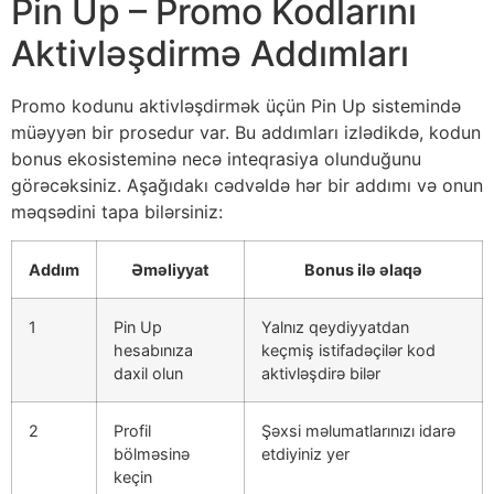
Pin Up – Promo Kodlarını
Aktivləşdirmə Addımları
Promo kodunu aktivləşdirmək üçün Pin Up sistemində
müəyyən bir prosedur var. Bu addımları izlədikdə, kodun
bonus ekosisteminə necə inteqrasiya olunduğunu
görəcəksiniz. Aşağıdakı cədvəldə hər bir addımı və onun
məqsədini tapa bilərsiniz:
Addım
Əməliyyat
Bonus ilə əlaqə
1
Pin Up
Yalnız qeydiyyatdan
hesabınıza
keçmiş istifadəçilər kod
daxil olun
aktivləşdirə bilər
2
Profil
Şəxsi məlumatlarınızı idarə
bölməsinə
etdiyiniz yer
keçin