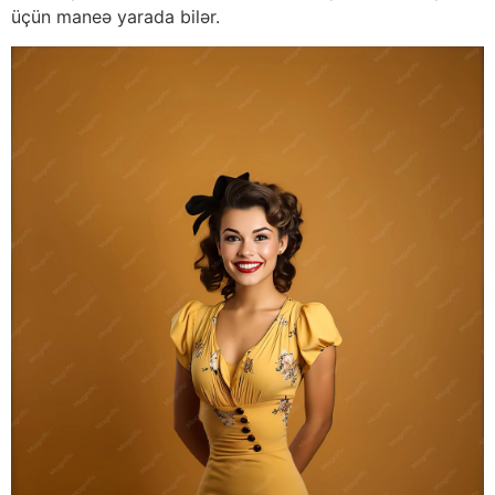
üçün maneə yarada bilər.