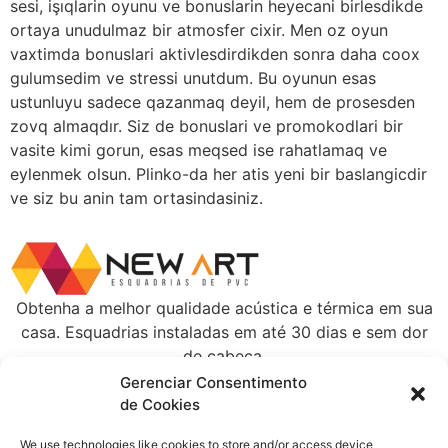
sesi, işıqlarin oyunu ve bonuslarin heyecani birlesdikde
ortaya unudulmaz bir atmosfer cixir. Men oz oyun
vaxtimda bonuslari aktivlesdirdikden sonra daha coox
gulumsedim ve stressi unutdum. Bu oyunun esas
ustunluyu sadece qazanmaq deyil, hem de prosesden
zovq almaqdır. Siz de bonuslari ve promokodlari bir
vasite kimi gorun, esas meqsed ise rahatlamaq ve
eylenmek olsun. Plinko-da her atis yeni bir baslangicdir
ve siz bu anin tam ortasindasiniz.
Obtenha a melhor qualidade acústica e térmica em sua
casa. Esquadrias instaladas em até 30 dias e sem dor
de cabeça.
Todos os direitos reservados
Gerenciar Consentimento
de Cookies
We use technologies like cookies to store and/or access device