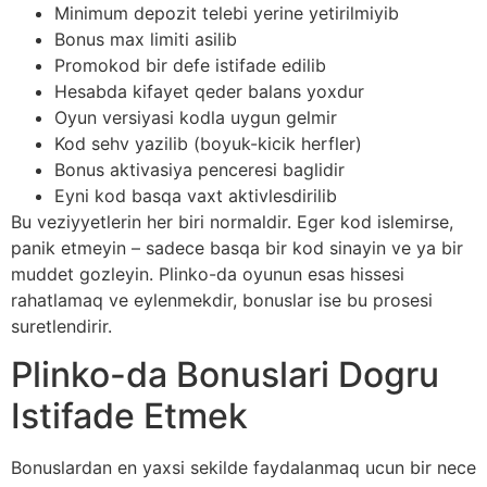
Minimum depozit telebi yerine yetirilmiyib
Bonus max limiti asilib
Promokod bir defe istifade edilib
Hesabda kifayet qeder balans yoxdur
Oyun versiyasi kodla uygun gelmir
Kod sehv yazilib (boyuk-kicik herfler)
Bonus aktivasiya penceresi baglidir
Eyni kod basqa vaxt aktivlesdirilib
Bu veziyyetlerin her biri normaldir. Eger kod islemirse,
panik etmeyin – sadece basqa bir kod sinayin ve ya bir
muddet gozleyin. Plinko-da oyunun esas hissesi
rahatlamaq ve eylenmekdir, bonuslar ise bu prosesi
suretlendirir.
Plinko-da Bonuslari Dogru
Istifade Etmek
Bonuslardan en yaxsi sekilde faydalanmaq ucun bir nece