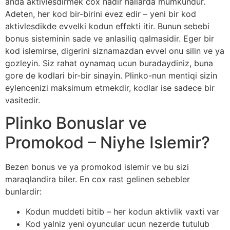
anda aktivlesdirmek cox nadir hallarda mumkundur.
Adeten, her kod bir-birini evez edir – yeni bir kod
aktivlesdikde evvelki kodun effekti itir. Bunun sebebi
bonus sisteminin sade ve anlasiliq qalmasidir. Eger bir
kod islemirse, digerini siznamazdan evvel onu silin ve ya
gozleyin. Siz rahat oynamaq ucun buradaydiniz, buna
gore de kodlari bir-bir sinayin. Plinko-nun mentiqi sizin
eylencenizi maksimum etmekdir, kodlar ise sadece bir
vasitedir.
Plinko Bonuslar ve
Promokod – Niyhe Islemir?
Bezen bonus ve ya promokod islemir ve bu sizi
maraqlandira biler. En cox rast gelinen sebebler
bunlardir:
Kodun muddeti bitib – her kodun aktivlik vaxti var
Kod yalniz yeni oyuncular ucun nezerde tutulub