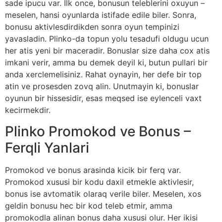
sade ipucu var. Ilk once, bonusun teleblerini oxuyun –
meselen, hansi oyunlarda istifade edile biler. Sonra,
bonusu aktivlesdirdikden sonra oyun tempinizi
yavasladin. Plinko-da topun yolu tesadufi oldugu ucun
her atis yeni bir maceradir. Bonuslar size daha cox atis
imkani verir, amma bu demek deyil ki, butun pullari bir
anda xerclemelisiniz. Rahat oynayin, her defe bir top
atin ve prosesden zovq alin. Unutmayin ki, bonuslar
oyunun bir hissesidir, esas meqsed ise eylenceli vaxt
kecirmekdir.
Plinko Promokod ve Bonus –
Ferqli Yanlari
Promokod ve bonus arasinda kicik bir ferq var.
Promokod xususi bir kodu daxil etmekle aktivlesir,
bonus ise avtomatik olaraq verile biler. Meselen, xos
geldin bonusu hec bir kod teleb etmir, amma
promokodla alinan bonus daha xususi olur. Her ikisi