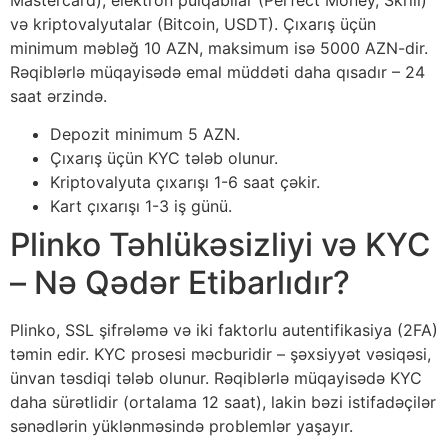
və kriptovalyutalar (Bitcoin, USDT). Çıxarış üçün
minimum məbləğ 10 AZN, maksimum isə 5000 AZN-dir.
Rəqiblərlə müqayisədə emal müddəti daha qısadır – 24
saat ərzində.
Depozit minimum 5 AZN.
Çıxarış üçün KYC tələb olunur.
Kriptovalyuta çıxarışı 1-6 saat çəkir.
Kart çıxarışı 1-3 iş günü.
Plinko Təhlükəsizliyi və KYC
– Nə Qədər Etibarlıdır?
Plinko, SSL şifrələmə və iki faktorlu autentifikasiya (2FA)
təmin edir. KYC prosesi məcburidir – şəxsiyyət vəsiqəsi,
ünvan təsdiqi tələb olunur. Rəqiblərlə müqayisədə KYC
daha sürətlidir (ortalama 12 saat), lakin bəzi istifadəçilər
sənədlərin yüklənməsində problemlər yaşayır.