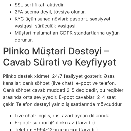
SSL sertifikatı aktivdir.
2FA seçmə deyil, tövsiyə olunur.
KYC üçün sənəd növləri: pasport, şəxsiyyət
vəsiqəsi, sürücülük vəsiqəsi.
Müştəri məlumatları GDPR standartlarına uyğun
qorunur.
Plinko Müştəri Dəstəyi –
Cavab Sürəti və Keyfiyyət
Plinko dəstək xidməti 24/7 fəaliyyət göstərir. Əsas
kanallar: canlı söhbət (live chat), e-poçt və telefon.
Canlı söhbət cavab müddəti 2-5 dəqiqədir, bu rəqiblər
arasında orta səviyyədir. E-poçt cavabları 2-4 saat
çəkir. Telefon dəstəyi yalnız iş saatlarında mövcuddur.
Live chat: ingilis, rus, azərbaycan dillərində.
E-poçt: support@plinko.az (fərzidir).
Telefon: +994-12-xxx-xx-xx (fərzidir).