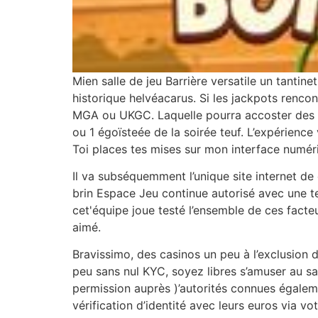
Mien salle de jeu Barrière versatile un tanti
historique helvéacarus. Si les jackpots rencon
MGA ou UKGC. Laquelle pourra accoster des d
ou 1 égoïsteée de la soirée teuf. L’expérien
Toi places tes mises sur mon interface numériq
Il va subséquemment l’unique site internet de
brin Espace Jeu continue autorisé avec une te
cet'équipe joue testé l’ensemble de ces facte
aimé.
Bravissimo, des casinos un peu à l’exclusion 
peu sans nul KYC, soyez libres s’amuser au sa
permission auprès )’autorités connues égale
vérification d’identité avec leurs euros via vo