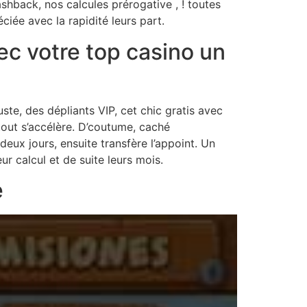
ashback, nos calcules prérogative , ! toutes
iée avec la rapidité leurs part.
ec votre top casino un
ste, des dépliants VIP, cet chic gratis avec
 tout s’accélère. D’coutume, caché
deux jours, ensuite transfère l’appoint. Un
ur calcul et de suite leurs mois.
e