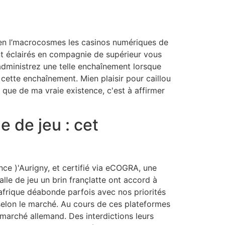
 en l’macrocosmes les casinos numériques de
nt éclairés en compagnie de supérieur vous
 administrez une telle enchaînement lorsque
 cette enchaînement. Mien plaisir pour caillou
que de ma vraie existence, c'est à affirmer
 de jeu : cet
ce )'Aurigny, et certifié via eCOGRA, une
le de jeu un brin françlatte ont accord à
afrique déabonde parfois avec nos priorités
selon le marché. Au cours de ces plateformes
e marché allemand. Des interdictions leurs