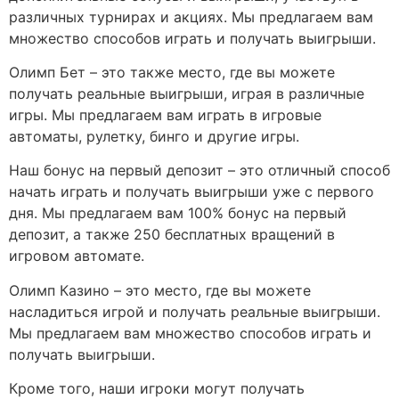
различных турнирах и акциях. Мы предлагаем вам
множество способов играть и получать выигрыши.
Олимп Бет – это также место, где вы можете
получать реальные выигрыши, играя в различные
игры. Мы предлагаем вам играть в игровые
автоматы, рулетку, бинго и другие игры.
Наш бонус на первый депозит – это отличный способ
начать играть и получать выигрыши уже с первого
дня. Мы предлагаем вам 100% бонус на первый
депозит, а также 250 бесплатных вращений в
игровом автомате.
Олимп Казино – это место, где вы можете
насладиться игрой и получать реальные выигрыши.
Мы предлагаем вам множество способов играть и
получать выигрыши.
Кроме того, наши игроки могут получать