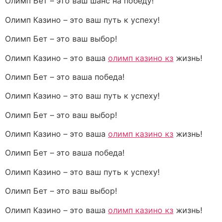
Олимп Бет – это ваш шанс на победу!
Олимп Казино – это ваш путь к успеху!
Олимп Бет – это ваш выбор!
Олимп Казино – это ваша
олимп казино кз
жизнь!
Олимп Бет – это ваша победа!
Олимп Казино – это ваш путь к успеху!
Олимп Бет – это ваш выбор!
Олимп Казино – это ваша
олимп казино кз
жизнь!
Олимп Бет – это ваша победа!
Олимп Казино – это ваш путь к успеху!
Олимп Бет – это ваш выбор!
Олимп Казино – это ваша
олимп казино кз
жизнь!