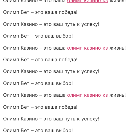
Олимп Казино – это ваша
олимп казино кз
жизнь!
Олимп Бет – это ваша победа!
Олимп Казино – это ваш путь к успеху!
Олимп Бет – это ваш выбор!
Олимп Казино – это ваша
олимп казино кз
жизнь!
Олимп Бет – это ваша победа!
Олимп Казино – это ваш путь к успеху!
Олимп Бет – это ваш выбор!
Олимп Казино – это ваша
олимп казино кз
жизнь!
Олимп Бет – это ваша победа!
Олимп Казино – это ваш путь к успеху!
Олимп Бет – это ваш выбор!