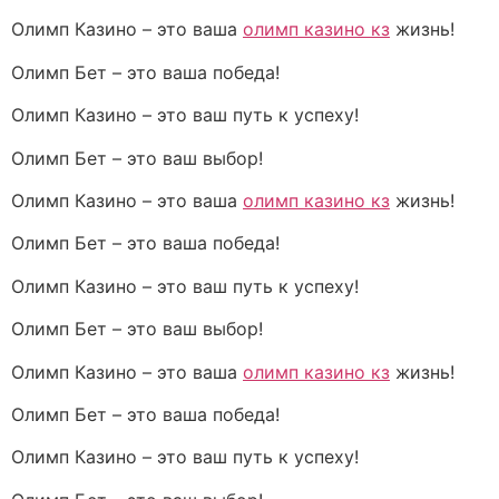
Олимп Казино – это ваша
олимп казино кз
жизнь!
Олимп Бет – это ваша победа!
Олимп Казино – это ваш путь к успеху!
Олимп Бет – это ваш выбор!
Олимп Казино – это ваша
олимп казино кз
жизнь!
Олимп Бет – это ваша победа!
Олимп Казино – это ваш путь к успеху!
Олимп Бет – это ваш выбор!
Олимп Казино – это ваша
олимп казино кз
жизнь!
Олимп Бет – это ваша победа!
Олимп Казино – это ваш путь к успеху!