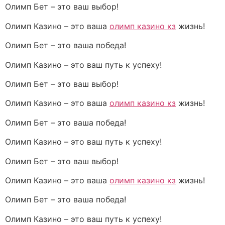
Олимп Бет – это ваш выбор!
Олимп Казино – это ваша
олимп казино кз
жизнь!
Олимп Бет – это ваша победа!
Олимп Казино – это ваш путь к успеху!
Олимп Бет – это ваш выбор!
Олимп Казино – это ваша
олимп казино кз
жизнь!
Олимп Бет – это ваша победа!
Олимп Казино – это ваш путь к успеху!
Олимп Бет – это ваш выбор!
Олимп Казино – это ваша
олимп казино кз
жизнь!
Олимп Бет – это ваша победа!
Олимп Казино – это ваш путь к успеху!