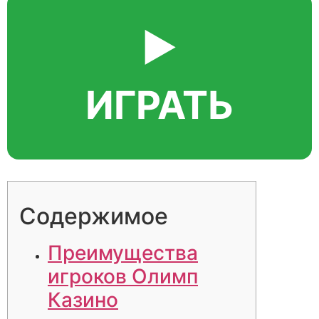
▶️
ИГРАТЬ
Содержимое
Преимущества
игроков Олимп
Казино