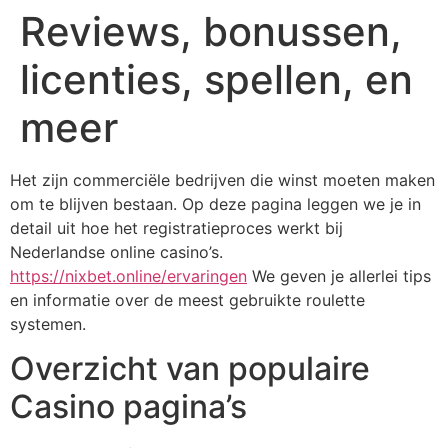
Reviews, bonussen,
licenties, spellen, en
meer
Het zijn commerciële bedrijven die winst moeten maken
om te blijven bestaan. Op deze pagina leggen we je in
detail uit hoe het registratieproces werkt bij
Nederlandse online casino’s.
https://nixbet.online/ervaringen
We geven je allerlei tips
en informatie over de meest gebruikte roulette
systemen.
Overzicht van populaire
Casino pagina’s