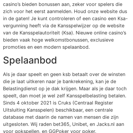
casino’s bieden bonussen aan, zeker voor spelers die
zich voor het eerst aanmelden. Houd onze website dus
in de gaten! Je kunt controleren of een casino een Ksa-
vergunning heeft via de Kansspelwijzer op de website
van de Kansspelautoriteit (Ksa). Nieuwe online casino’s
bieden vaak hoge welkomstbonussen, exclusieve
promoties en een modern spelaanbod.
Spelaanbod
Als je daar speelt en geen ksb betaalt over de winsten
die je laat uitkeren naar je bankrekening, kan je de
Belastingdienst op je dak krijgen. Maar als je daar toch
speelt, dan moet je wel zelf Kansspelbelasting betalen.
Sinds 4 oktober 2021 is Cruks (Centraal Register
Uitsluiting Kansspelen) beschikbaar, een centrale
database met daarin de namen van mensen die zijn
uitgesloten. Wij raden bet365, Unibet, en Jacks.nl aan
voor gokspellen, en GGPoker voor poker.