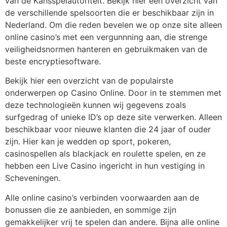
van de Kansspelautoriteit. Bekijk hier een overzicht van
de verschillende spelsoorten die er beschikbaar zijn in
Nederland. Om die reden bevelen we op onze site alleen
online casino’s met een vergunnning aan, die strenge
veiligheidsnormen hanteren en gebruikmaken van de
beste encryptiesoftware.
Bekijk hier een overzicht van de populairste
onderwerpen op Casino Online. Door in te stemmen met
deze technologieën kunnen wij gegevens zoals
surfgedrag of unieke ID’s op deze site verwerken. Alleen
beschikbaar voor nieuwe klanten die 24 jaar of ouder
zijn. Hier kan je wedden op sport, pokeren,
casinospellen als blackjack en roulette spelen, en ze
hebben een Live Casino ingericht in hun vestiging in
Scheveningen.
Alle online casino’s verbinden voorwaarden aan de
bonussen die ze aanbieden, en sommige zijn
gemakkelijker vrij te spelen dan andere. Bijna alle online