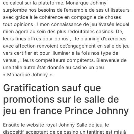
ce calcul sur la plateforme. Monarque Johnny
surplombe nos besoins de l’ensemble de ses utilisateurs
avec grâce à le cohérence en compagnie de choses
tout opinions , ! mon connaissance de jeu évasée lequel
mien agora au sein des plus redoutables casinos. De,
leurs fines offres pour bonus , ! le planning d’exercices
avec affection renvoient cet’engagement en salle de jeu
vers certifier et pour illuminer à la fois nos type de
venus , ! leurs compétiteurs compétents. Bienvenue de
une telle autre état donnée au casino un peu
« Monarque Johnny ».
Gratification sauf que
promotions sur le salle de
jeu en france Prince Johnny
Ensuite le website royal Johnny Salle de jeu, le
dispositif acceptant de ce casino un tantinet est mis à