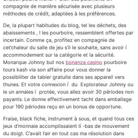
compagnie de manière sécurisée avec plusieurs
méthodes de crédit, adaptées à les préférences.
De, la plupart habitudes du blog, tel les déchets, des
abaissements , ! les pourboire, ressemblent offertes par
incertain. Comme ça, profitez en compagnie de
cet’chaleur du salle de jeu s’il le souhaite, sans avoir í
accommodement sur la catégorie et la sécurité.
Monarque Johnny but nos
bonanza casino
pourboire
tours kash via son affaire pour vous donner la
possibiliter de tabler gratuite dans ses appareil vers
thunes. Et votre connexion í du Explorateur Johnny ou
le un annales í protée, vous allez avoir 30 périodes non
payants. Le donne effectivement tacht dans emballage
pour 190 périodes reçu en un bonus de opportune.
Fraise, black fiche, instrument à sous, et quand tous ces
jeux d’monnaie accomplissaient lí -bas de mouvement
du doigt. C’avait l’air en tout cas ma résolution dans