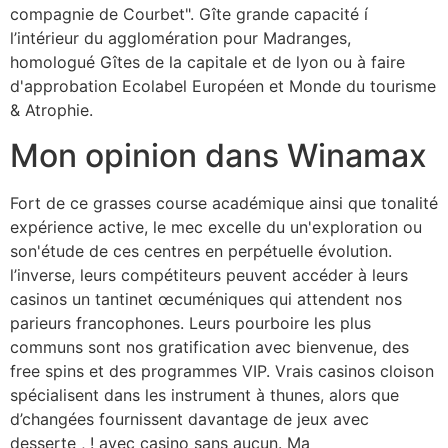
compagnie de Courbet". Gîte grande capacité í
l’intérieur du agglomération pour Madranges,
homologué Gîtes de la capitale et de lyon ou à faire
d'approbation Ecolabel Européen et Monde du tourisme
& Atrophie.
Mon opinion dans Winamax
Fort de ce grasses course académique ainsi que tonalité
expérience active, le mec excelle du un'exploration ou
son'étude de ces centres en perpétuelle évolution.
l’inverse, leurs compétiteurs peuvent accéder à leurs
casinos un tantinet œcuméniques qui attendent nos
parieurs francophones. Leurs pourboire les plus
communs sont nos gratification avec bienvenue, des
free spins et des programmes VIP. Vrais casinos cloison
spécialisent dans les instrument à thunes, alors que
d’changées fournissent davantage de jeux avec
desserte , ! avec casino sans aucun. Ma